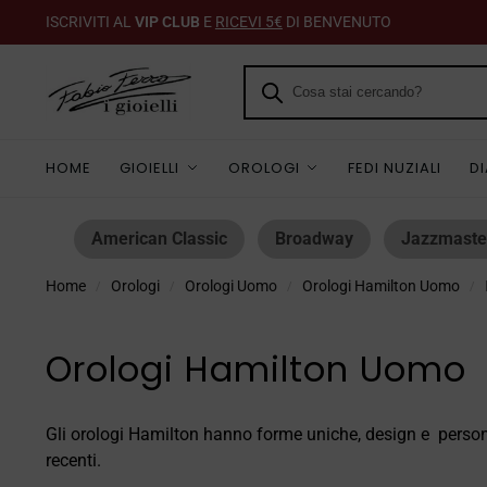
ISCRIVITI AL
VIP CLUB
E
RICEVI 5€
DI BENVENUTO
HOME
GIOIELLI
OROLOGI
FEDI NUZIALI
D
American Classic
Broadway
Jazzmaste
Home
Orologi
Orologi Uomo
Orologi Hamilton Uomo
/
/
/
/
Orologi Hamilton Uomo
Gli orologi Hamilton hanno forme uniche, design e persona
recenti.