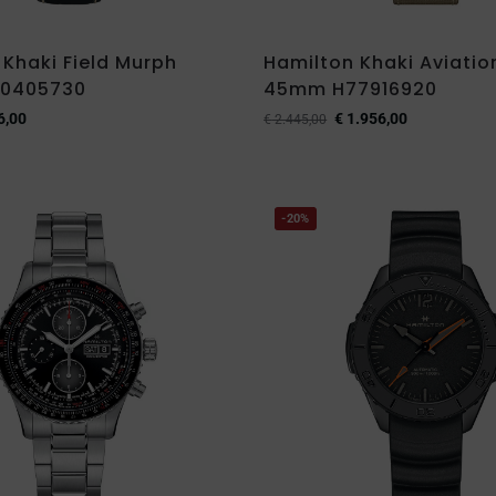
 Khaki Field Murph
Hamilton Khaki Aviati
0405730
45mm H77916920
6,00
€
1.956,00
€
2.445,00
-20%