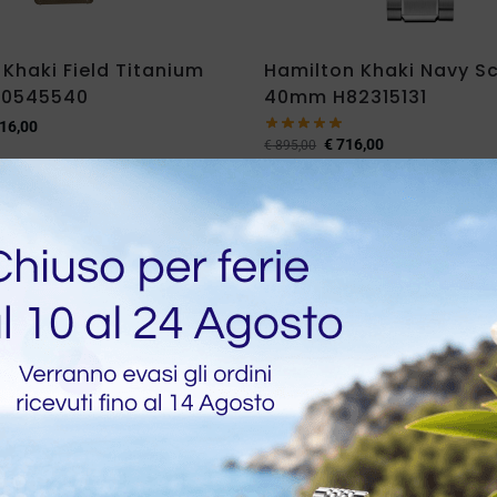
Khaki Field Titanium
Hamilton Khaki Navy S
0545540
40mm H82315131
16,00
€
716,00
€
895,00
-20%