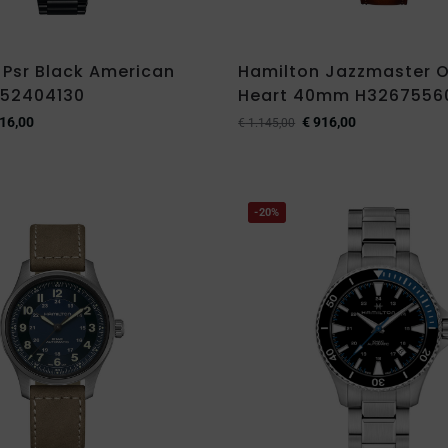
 Psr Black American
Hamilton Jazzmaster 
H52404130
Heart 40mm H3267556
16,00
€
916,00
€
1.145,00
-20%