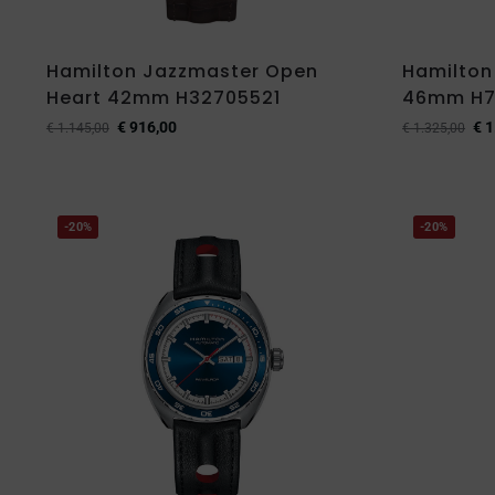
Hamilton Jazzmaster Open
Hamilton
Heart 42mm H32705521
46mm H7
€
916,00
€
1
€
1.145,00
€
1.325,00
-20%
-20%