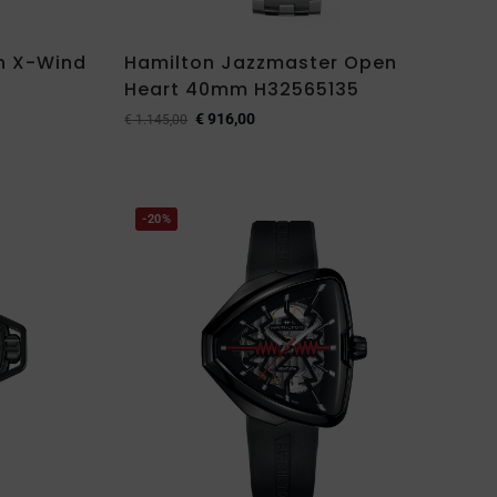
on X-Wind
Hamilton Jazzmaster Open
Heart 40mm H32565135
€
916,00
€
1.145,00
-20%