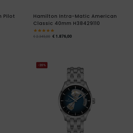
 Pilot
Hamilton Intra-Matic American
Classic 40mm H38429110
€
1.876,00
€
2.345,00
-20%