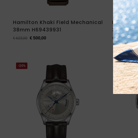
Hamilton Khaki Field Mechanical
Hamilton
38mm H69439931
38mm H6
€
500,00
€
50
€
625,00
€
625,00
-20%
-20%