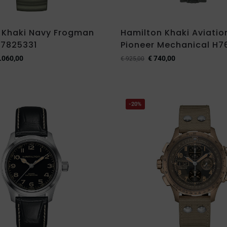
 Khaki Navy Frogman
Hamilton Khaki Aviation
7825331
Pioneer Mechanical H7
.060,00
€
740,00
€
925,00
-20%