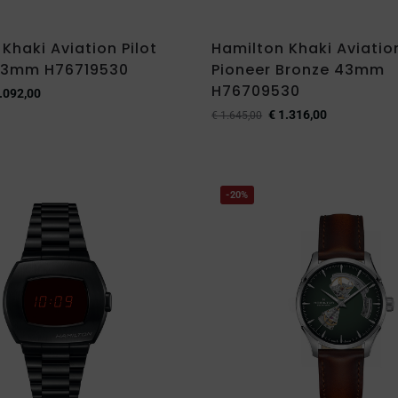
Khaki Aviation Pilot
Hamilton Khaki Aviation
43mm H76719530
Pioneer Bronze 43mm
H76709530
.092,00
€
1.316,00
€
1.645,00
-20%