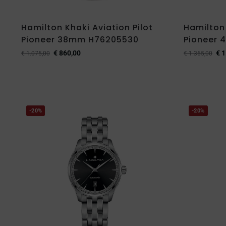
Hamilton Khaki Aviation Pilot
Hamilton 
Pioneer 38mm H76205530
Pioneer 
€
860,00
€
1
€
1.075,00
€
1.365,00
-20%
-20%