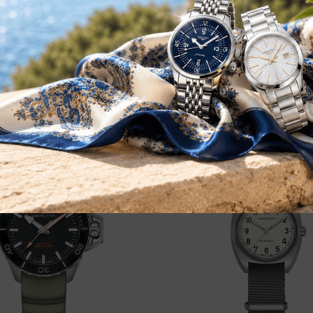
 Khaki Field Mechanical
Hamilton Khaki Field M
9439363
38mm H69439933
0,00
€
500,00
€
625,00
-20%