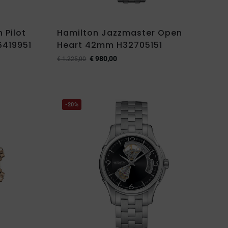
 Pilot
Hamilton Jazzmaster Open
6419951
Heart 42mm H32705151
€
980,00
€
1.225,00
-20%