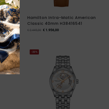
echanical
Hamilton Intra-Matic American
Classic 40mm H38416541
€
1.956,00
€
2.445,00
-20%