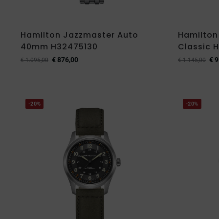
Hamilton Jazzmaster Auto
Hamilton
40mm H32475130
Classic 
€
876,00
€
9
€
1.095,00
€
1.145,00
-20%
-20%