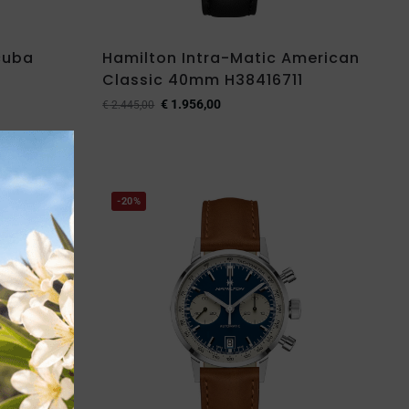
cuba
Hamilton Intra-Matic American
Classic 40mm H38416711
€
1.956,00
€
2.445,00
-20%