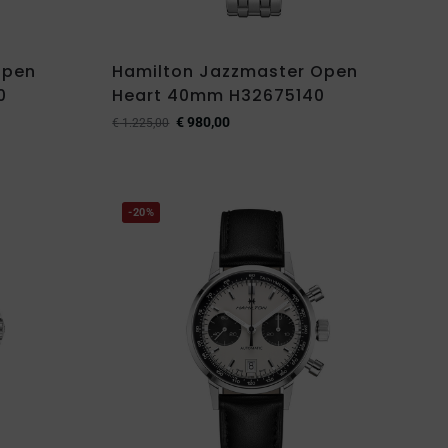
Open
Hamilton Jazzmaster Open
0
Heart 40mm H32675140
€
980,00
€
1.225,00
-20%