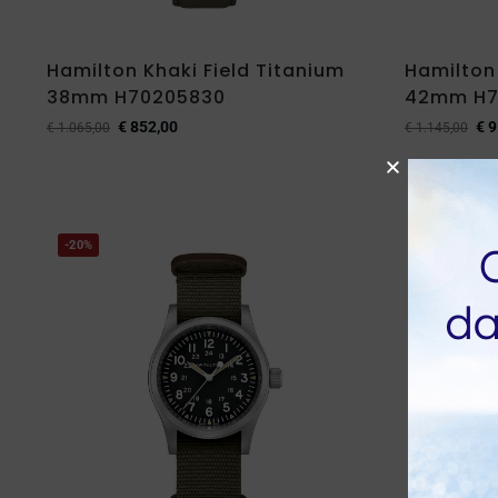
Hamilton Khaki Field Titanium
Hamilton 
38mm H70205830
42mm H7
€
852,00
€
9
€
1.065,00
€
1.145,00
-20%
-20%