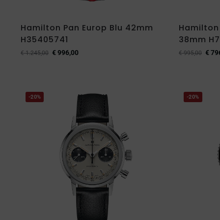
Hamilton Pan Europ Blu 42mm
Hamilton
H35405741
38mm H7
€
996,00
€
79
€
1.245,00
€
995,00
-20%
-20%