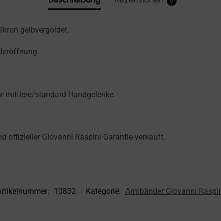
0
ikron gelbvergoldet.
deröffnung.
ür mittlere/standard Handgelenke.
offizieller Giovanni Raspini Garantie verkauft.
Artikelnummer:
10832
Kategorie:
Armbänder Giovanni Raspin