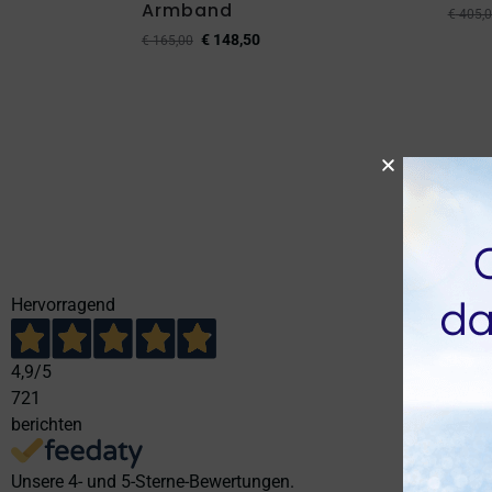
Armband
€
405,0
€
148,50
€
165,00
Hervorragend
4,9
/5
721
berichten
Unsere 4- und 5-Sterne-Bewertungen.