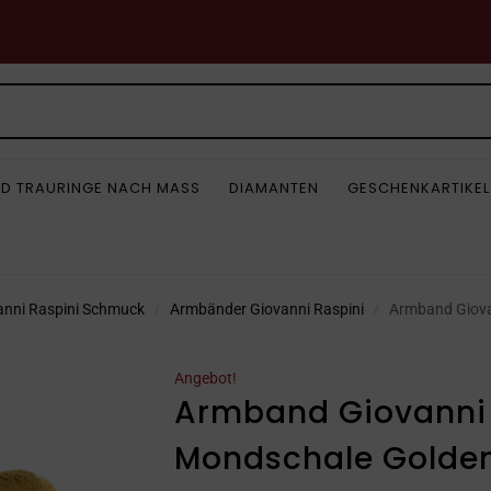
D TRAURINGE NACH MASS
DIAMANTEN
GESCHENKARTIKEL
anni Raspini Schmuck
Armbänder Giovanni Raspini
Armband Giova
/
/
Angebot!
Armband Giovanni 
Mondschale Golden