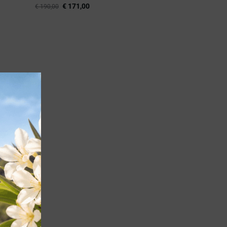
€
171,00
€
190,00