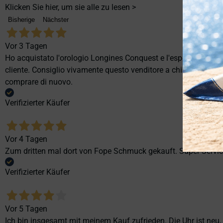
Klicken Sie hier, um sie alle zu lesen >
Bisherige
Nächster
Vor 3 Tagen
Ho acquistato l'orologio Longines Conquest e l'esperienza è st
cliente. Consiglio vivamente questo venditore a chi cerca profes
comprare di nuovo.
Verifizierter Käufer
Vor 4 Tagen
Zum dritten mal dort von Fope Schmuck gekauft. Super Service
Verifizierter Käufer
Vor 5 Tagen
Ich bin insgesamt mit meinem Kauf zufrieden. Die Uhr ist neu,