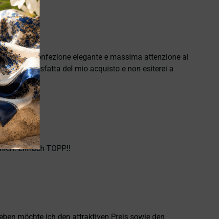
e puntuale, confezione elegante e massima attenzione al
namente soddisfatta del mio acquisto e non esiterei a
hlen. Einfach TOPP!!
heben möchte ich den attraktiven Preis sowie den