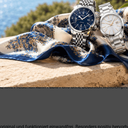
ata eccellente. Anche il servizio è stato impeccabile: spedizion
sionalità, affidabilità e prodotti di altissimo livello. Sono pie
, tolle Preise! Ich kann Fabio Ferro ohne Bedenken weiterempfe
 original und funktioniert einwandfrei. Besonders positiv hervor