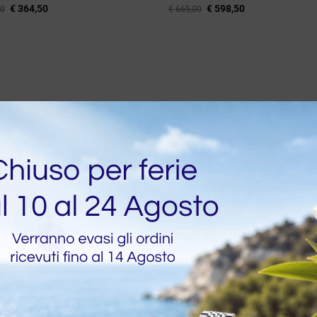
€
364,50
€
598,50
0
€
665,00