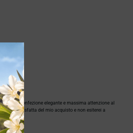
e puntuale, confezione elegante e massima attenzione al
namente soddisfatta del mio acquisto e non esiterei a