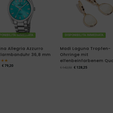
PONIBILITA IMMEDIATA
DISPONIBILITA IMMEDIATA
ina Allegria Azzurro
Madi Laguna Tropfen-
hlarmbanduhr 36,8 mm
Ohrringe mit
elfenbeinfarbenem Qu
€
79,20
€
128,25
€
142,50