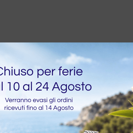
ata eccellente. Anche il servizio è stato impeccabile: spedizion
sionalità, affidabilità e prodotti di altissimo livello. Sono pie