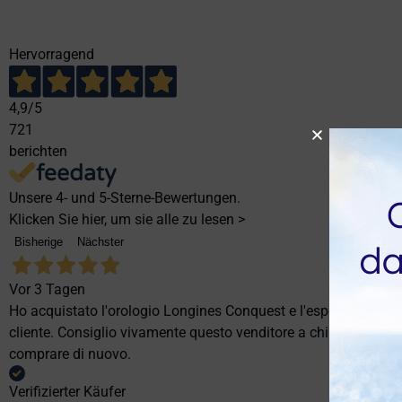
Hervorragend
4,9
/5
721
berichten
Unsere 4- und 5-Sterne-Bewertungen.
Klicken Sie hier, um sie alle zu lesen >
Bisherige
Nächster
Vor 3 Tagen
Ho acquistato l'orologio Longines Conquest e l'esperienza è st
cliente. Consiglio vivamente questo venditore a chi cerca profes
comprare di nuovo.
Verifizierter Käufer