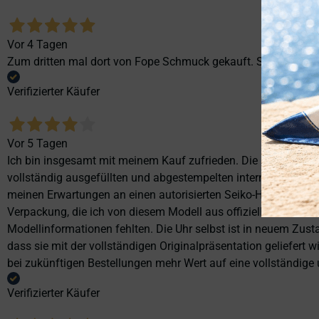
Vor 4 Tagen
Zum dritten mal dort von Fope Schmuck gekauft. Super Service
Verifizierter Käufer
Vor 5 Tagen
Ich bin insgesamt mit meinem Kauf zufrieden. Die Uhr ist neu,
vollständig ausgefüllten und abgestempelten internationalen S
meinen Erwartungen an einen autorisierten Seiko-Händler ents
Verpackung, die ich von diesem Modell aus offiziellen Präse
Modellinformationen fehlten. Die Uhr selbst ist in neuem Zust
dass sie mit der vollständigen Originalpräsentation geliefert
bei zukünftigen Bestellungen mehr Wert auf eine vollständige u
Verifizierter Käufer