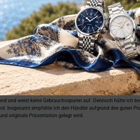
, tolle Preise! Ich kann Fabio Ferro ohne Bedenken weiterempfe
 original und funktioniert einwandfrei. Besonders positiv hervor
eiko-Garantieschein. Der Versand war außerdem schnell. Dennoch
prach. Die Uhr kam ohne die üblichen Schutzfolien am Armband,
ntationen und Videos kenne (andere Box und anderes Uhrenkissen
and und weist keine Gebrauchsspuren auf. Dennoch hätte ich bei 
 wird. Insgesamt empfehle ich den Händler aufgrund des guten Pr
nd originale Präsentation gelegt wird.