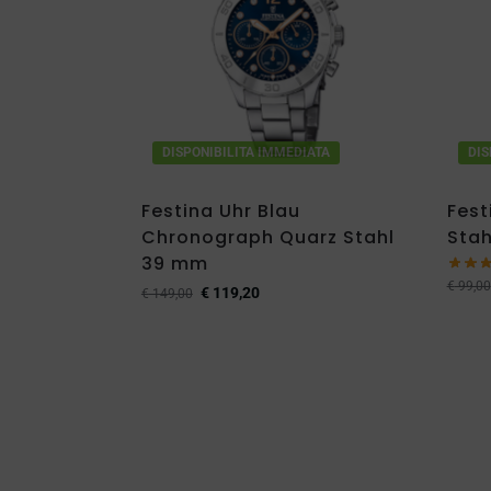
DISPONIBILITA IMMEDIATA
DIS
Festina Uhr Blau
Fest
Chronograph Quarz Stahl
Sta
39 mm
€
99,00
€
119,20
€
149,00