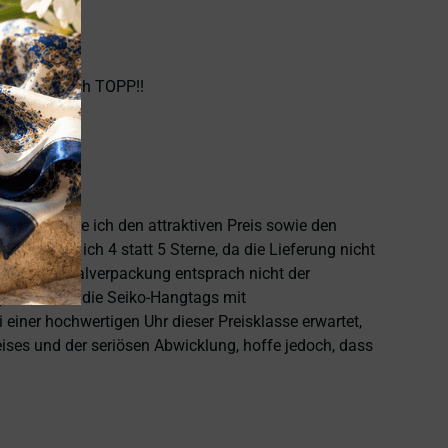
hlen. Einfach TOPP!!
heben möchte ich den attraktiven Preis sowie den
 vergebe ich 4 statt 5 Sterne, da die Lieferung nicht
 die Originalverpackung entsprach nicht der
), und auch die Seiko-Hangtags mit
einer hochwertigen Uhr dieser Preisklasse erwartet,
eises und der seriösen Abwicklung, hoffe jedoch, dass