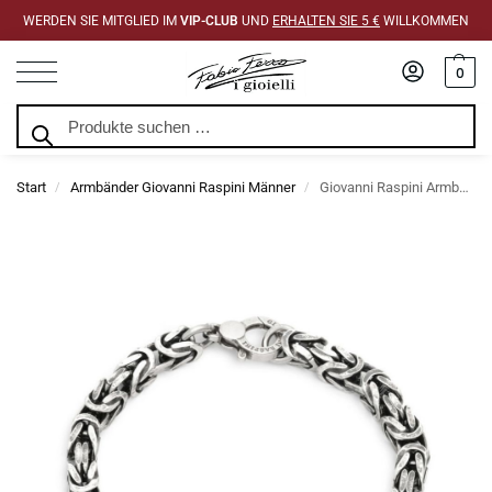
WERDEN SIE MITGLIED IM
VIP-CLUB
UND
ERHALTEN SIE 5 €
WILLKOMMEN
0
Suchen
Start
Armbänder Giovanni Raspini Männer
Giovanni Raspini Armband Quadra Byzantinische Ketten Groß
/
/