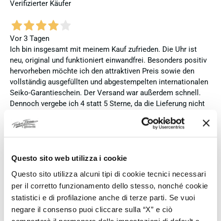
Verifizierter Käufer
Vor 3 Tagen
Ich bin insgesamt mit meinem Kauf zufrieden. Die Uhr ist
neu, original und funktioniert einwandfrei. Besonders positiv
hervorheben möchte ich den attraktiven Preis sowie den
vollständig ausgefüllten und abgestempelten internationalen
Seiko-Garantieschein. Der Versand war außerdem schnell.
Dennoch vergebe ich 4 statt 5 Sterne, da die Lieferung nicht
meinen Erwartungen an einen autorisierten Seiko-Händler
entsprach. Die Uhr kam ohne die üblichen Schutzfolien am
Armband, die Originalverpackung entsprach nicht der
Verpackung, die ich von diesem Modell aus offiziellen
Präsentationen und Videos kenne (andere Box und anderes
Questo sito web utilizza i cookie
Uhrenkissen), und auch die Seiko-Hangtags mit
Questo sito utilizza alcuni tipi di cookie tecnici necessari
Modellinformationen fehlten. Die Uhr selbst ist in neuem
per il corretto funzionamento dello stesso, nonché cookie
Zustand und weist keine Gebrauchsspuren auf. Dennoch
statistici e di profilazione anche di terze parti. Se vuoi
hätte ich bei einer hochwertigen Uhr dieser Preisklasse
negare il consenso puoi cliccare sulla “X” e ciò
erwartet, dass sie mit der vollständigen Originalpräsentation
comporterà il permanere delle impostazioni di default e