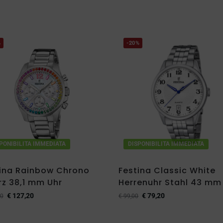
%
-20%
PONIBILITA IMMEDIATA
DISPONIBILITA IMMEDIATA
ina Rainbow Chrono
Festina Classic White
z 38,1 mm Uhr
Herrenuhr Stahl 43 mm
€
127,20
€
79,20
0
€
99,00