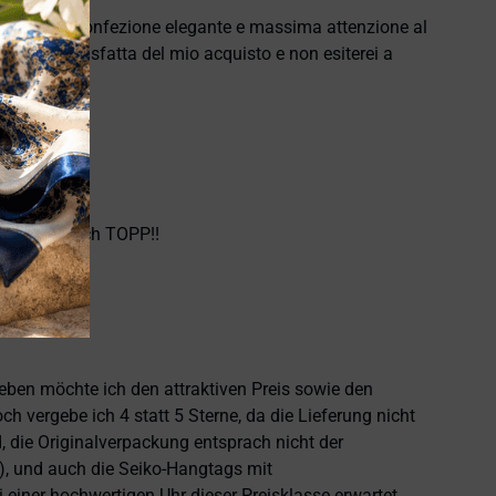
e puntuale, confezione elegante e massima attenzione al
namente soddisfatta del mio acquisto e non esiterei a
hlen. Einfach TOPP!!
heben möchte ich den attraktiven Preis sowie den
 vergebe ich 4 statt 5 Sterne, da die Lieferung nicht
 die Originalverpackung entsprach nicht der
), und auch die Seiko-Hangtags mit
einer hochwertigen Uhr dieser Preisklasse erwartet,