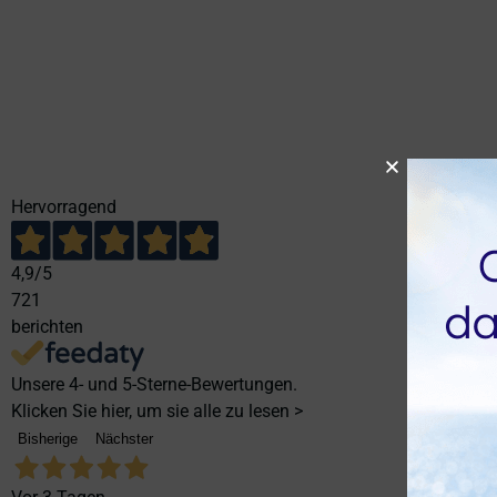
Hervorragend
4,9
/5
721
berichten
Unsere 4- und 5-Sterne-Bewertungen.
Klicken Sie hier, um sie alle zu lesen >
Bisherige
Nächster