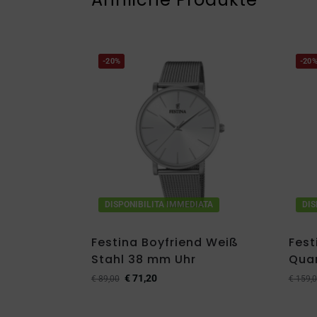
-20%
-20
DISPONIBILITA IMMEDIATA
DIS
Festina Boyfriend Weiß
Fest
Stahl 38 mm Uhr
Quar
€
71,20
€
89,00
€
159,0