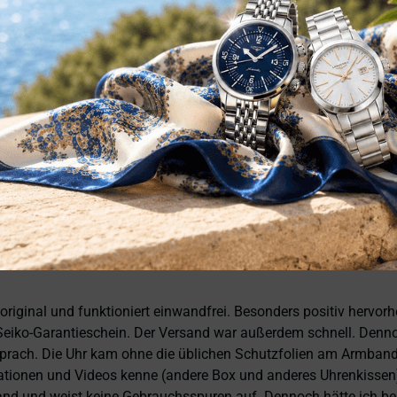
ata eccellente. Anche il servizio è stato impeccabile: spedizion
sionalità, affidabilità e prodotti di altissimo livello. Sono pie
, tolle Preise! Ich kann Fabio Ferro ohne Bedenken weiterempfe
 original und funktioniert einwandfrei. Besonders positiv hervor
eiko-Garantieschein. Der Versand war außerdem schnell. Dennoch
prach. Die Uhr kam ohne die üblichen Schutzfolien am Armband,
ntationen und Videos kenne (andere Box und anderes Uhrenkissen
and und weist keine Gebrauchsspuren auf. Dennoch hätte ich bei 