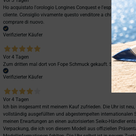
Vor 3 Tagen
Ho acquistato l'orologio Longines Conquest e l'esperienza è st
cliente. Consiglio vivamente questo venditore a chi cerca profes
comprare di nuovo.
Verifizierter Käufer
Vor 4 Tagen
Zum dritten mal dort von Fope Schmuck gekauft. Super Service
Verifizierter Käufer
Vor 4 Tagen
Ich bin insgesamt mit meinem Kauf zufrieden. Die Uhr ist neu,
vollständig ausgefüllten und abgestempelten internationalen S
meinen Erwartungen an einen autorisierten Seiko-Händler ents
Verpackung, die ich von diesem Modell aus offiziellen Präse
Modellinformationen fehlten. Die Uhr selbst ist in neuem Zust