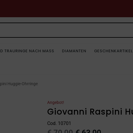
D TRAURINGE NACH MASS
DIAMANTEN
GESCHENKARTIKEL
pini Huggie-Ohrringe
Angebot!
Giovanni Raspini 
Cod. 10701
€
70,00
€
63,00