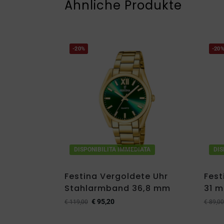
Ähnliche Produkte
-20%
-20
DISPONIBILITA IMMEDIATA
DIS
Festina Vergoldete Uhr
Fest
Stahlarmband 36,8 mm
31 
€
95,20
€
119,00
€
89,00