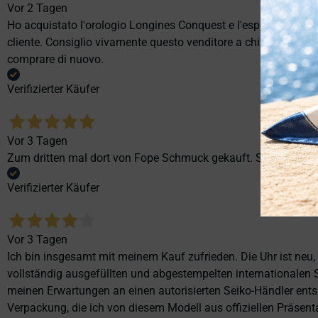
Vor 2 Tagen
Ho acquistato l'orologio Longines Conquest e l'esperienza è st
cliente. Consiglio vivamente questo venditore a chi cerca profes
comprare di nuovo.
Verifizierter Käufer
Vor 3 Tagen
Zum dritten mal dort von Fope Schmuck gekauft. Super Service
Verifizierter Käufer
Vor 3 Tagen
Ich bin insgesamt mit meinem Kauf zufrieden. Die Uhr ist neu,
vollständig ausgefüllten und abgestempelten internationalen S
meinen Erwartungen an einen autorisierten Seiko-Händler ents
Verpackung, die ich von diesem Modell aus offiziellen Präse