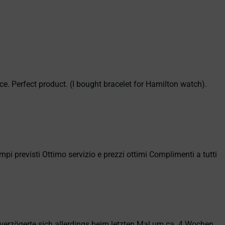
ce. Perfect product. (I bought bracelet for Hamilton watch).
empi previsti Ottimo servizio e prezzi ottimi Complimenti a tutti
erzögerte sich allerdings beim letzten Mal um ca. 4 Wochen.