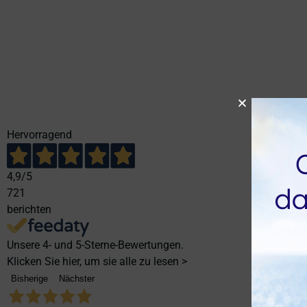
Hervorragend
4,9
/5
721
berichten
Unsere 4- und 5-Sterne-Bewertungen.
Klicken Sie hier, um sie alle zu lesen >
Bisherige
Nächster