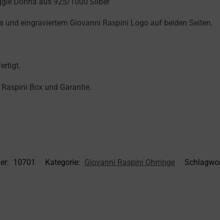
ggie Donna aus 925/1000 Silber
 und eingraviertem Giovanni Raspini Logo auf beiden Seiten.
ertigt.
 Raspini Box und Garantie.
er:
10701
Kategorie:
Giovanni Raspini Ohrringe
Schlagwor