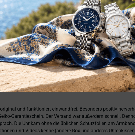
ata eccellente. Anche il servizio è stato impeccabile: spedizion
sionalità, affidabilità e prodotti di altissimo livello. Sono pie
, tolle Preise! Ich kann Fabio Ferro ohne Bedenken weiterempfe
 original und funktioniert einwandfrei. Besonders positiv hervor
eiko-Garantieschein. Der Versand war außerdem schnell. Dennoch
prach. Die Uhr kam ohne die üblichen Schutzfolien am Armband,
ntationen und Videos kenne (andere Box und anderes Uhrenkissen