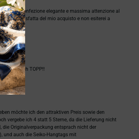
e puntuale, confezione elegante e massima attenzione al
namente soddisfatta del mio acquisto e non esiterei a
hlen. Einfach TOPP!!
heben möchte ich den attraktiven Preis sowie den
 vergebe ich 4 statt 5 Sterne, da die Lieferung nicht
 die Originalverpackung entsprach nicht der
), und auch die Seiko-Hangtags mit