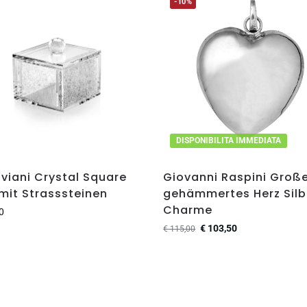
-10%
DISPONIBILITA IMMEDIATA
viani Crystal Square
Giovanni Raspini Groß
mit Strasssteinen
gehämmertes Herz Silb
Charme
0
€
103,50
€
115,00