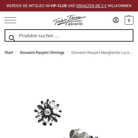
WERDEN SIE MITGLIED IM
VIP-CLUB
UND
ERHALTEN SIE 5 €
WILLKOMMEN
0
Suchen
Start
Giovanni Raspini Ohrringe
Giovanni Raspini Margherita Luce Ohrringe
/
/