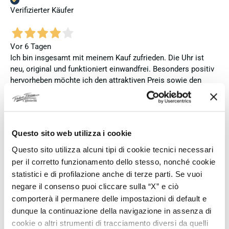
Verifizierter Käufer
Vor 6 Tagen
Ich bin insgesamt mit meinem Kauf zufrieden. Die Uhr ist
neu, original und funktioniert einwandfrei. Besonders positiv
hervorheben möchte ich den attraktiven Preis sowie den
vollständig ausgefüllten und abgestempelten internationalen
Seiko-Garantieschein. Der Versand war außerdem schnell.
Dennoch vergebe ich 4 statt 5 Sterne, da die Lieferung nicht
meinen Erwartungen an einen autorisierten Seiko-Händler
Questo sito web utilizza i cookie
entsprach. Die Uhr kam ohne die üblichen Schutzfolien am
Armband, die Originalverpackung entsprach nicht der
Questo sito utilizza alcuni tipi di cookie tecnici necessari
Verpackung, die ich von diesem Modell aus offiziellen
per il corretto funzionamento dello stesso, nonché cookie
Präsentationen und Videos kenne (andere Box und anderes
statistici e di profilazione anche di terze parti. Se vuoi
Uhrenkissen), und auch die Seiko-Hangtags mit
negare il consenso puoi cliccare sulla “X” e ciò
Modellinformationen fehlten. Die Uhr selbst ist in neuem
comporterà il permanere delle impostazioni di default e
Zustand und weist keine Gebrauchsspuren auf. Dennoch
dunque la continuazione della navigazione in assenza di
hätte ich bei einer hochwertigen Uhr dieser Preisklasse
cookie o altri strumenti di tracciamento diversi da quelli
erwartet, dass sie mit der vollständigen Originalpräsentation