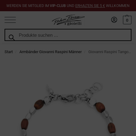
WERDEN SIE MITGLIED IM
VIP-CLUB
UND
ERHALTEN SIE 5 €
WILLKOMMEN
0
Suchen
Start
Armbänder Giovanni Raspini Männer
Giovanni Raspini Tango Seed Bull’s Eye Armband
/
/