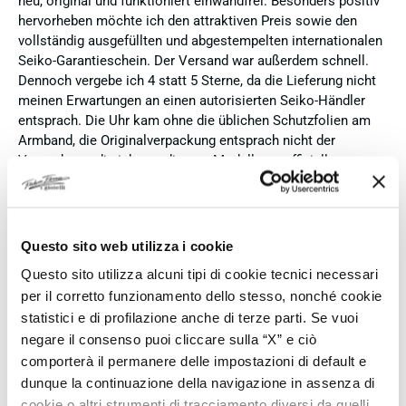
neu, original und funktioniert einwandfrei. Besonders positiv
hervorheben möchte ich den attraktiven Preis sowie den
vollständig ausgefüllten und abgestempelten internationalen
Seiko-Garantieschein. Der Versand war außerdem schnell.
Dennoch vergebe ich 4 statt 5 Sterne, da die Lieferung nicht
meinen Erwartungen an einen autorisierten Seiko-Händler
entsprach. Die Uhr kam ohne die üblichen Schutzfolien am
Armband, die Originalverpackung entsprach nicht der
Verpackung, die ich von diesem Modell aus offiziellen
Präsentationen und Videos kenne (andere Box und anderes
Uhrenkissen), und auch die Seiko-Hangtags mit
Modellinformationen fehlten. Die Uhr selbst ist in neuem
Zustand und weist keine Gebrauchsspuren auf. Dennoch
Questo sito web utilizza i cookie
hätte ich bei einer hochwertigen Uhr dieser Preisklasse
Questo sito utilizza alcuni tipi di cookie tecnici necessari
erwartet, dass sie mit der vollständigen Originalpräsentation
per il corretto funzionamento dello stesso, nonché cookie
geliefert wird. Insgesamt empfehle ich den Händler aufgrund
statistici e di profilazione anche di terze parti. Se vuoi
des guten Preises und der seriösen Abwicklung, hoffe
negare il consenso puoi cliccare sulla “X” e ciò
jedoch, dass bei zukünftigen Bestellungen mehr Wert auf
eine vollständige und originale Präsentation gelegt wird.
comporterà il permanere delle impostazioni di default e
dunque la continuazione della navigazione in assenza di
Verifizierter Käufer
cookie o altri strumenti di tracciamento diversi da quelli