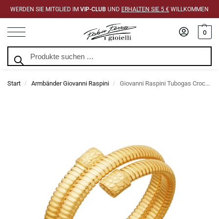
WERDEN SIE MITGLIED IM
VIP-CLUB
UND
ERHALTEN SIE 5 €
WILLKOMMEN
0
Suchen
Start
Armbänder Giovanni Raspini
Giovanni Raspini Tubogas Croco Doppel-Gold-Armband
/
/