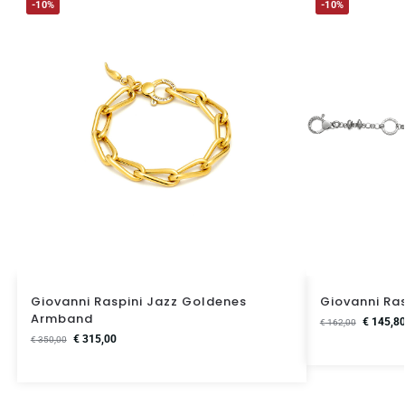
-10%
-10%
Giovanni Raspini Jazz Goldenes
Giovanni Ra
Armband
€
145,8
€
162,00
€
315,00
€
350,00