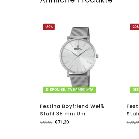
-20%
-20
DISPONIBILITA IMMEDIATA
DIS
Festina Boyfriend Weiß
Fest
Stahl 38 mm Uhr
Sta
€
71,20
€
89,00
€
99,00