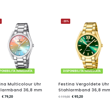
%
-20%
PONIBILITA IMMEDIATA
DISPONIBILITA IMMEDIATA
ina Multicolour Uhr
Festina Vergoldete Uhr
hlarmband 36,8 mm
Stahlarmband 36,8 m
€
79,20
€
95,20
€
119,00