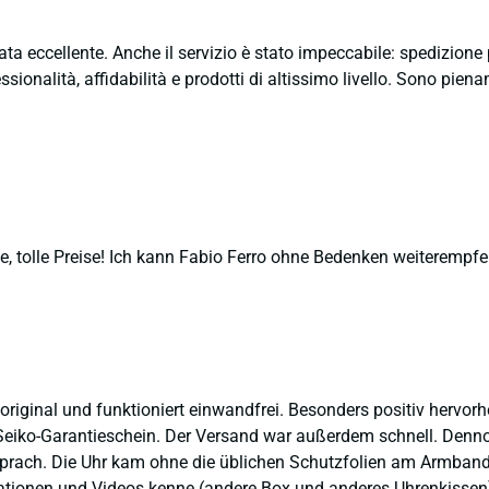
ata eccellente. Anche il servizio è stato impeccabile: spedizion
sionalità, affidabilità e prodotti di altissimo livello. Sono pie
, tolle Preise! Ich kann Fabio Ferro ohne Bedenken weiterempfe
 original und funktioniert einwandfrei. Besonders positiv hervor
eiko-Garantieschein. Der Versand war außerdem schnell. Dennoch
prach. Die Uhr kam ohne die üblichen Schutzfolien am Armband,
ntationen und Videos kenne (andere Box und anderes Uhrenkissen