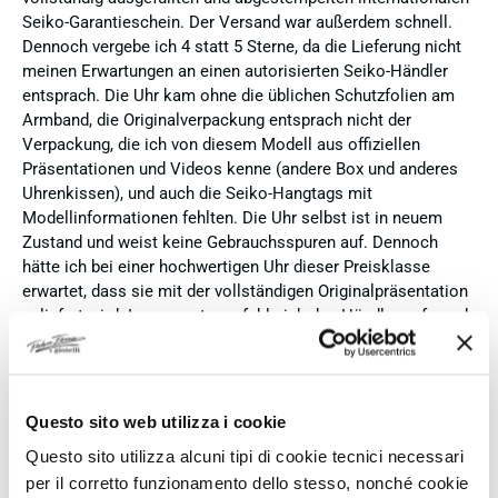
Seiko-Garantieschein. Der Versand war außerdem schnell.
Dennoch vergebe ich 4 statt 5 Sterne, da die Lieferung nicht
meinen Erwartungen an einen autorisierten Seiko-Händler
entsprach. Die Uhr kam ohne die üblichen Schutzfolien am
Armband, die Originalverpackung entsprach nicht der
Verpackung, die ich von diesem Modell aus offiziellen
Präsentationen und Videos kenne (andere Box und anderes
Uhrenkissen), und auch die Seiko-Hangtags mit
Modellinformationen fehlten. Die Uhr selbst ist in neuem
Zustand und weist keine Gebrauchsspuren auf. Dennoch
hätte ich bei einer hochwertigen Uhr dieser Preisklasse
erwartet, dass sie mit der vollständigen Originalpräsentation
geliefert wird. Insgesamt empfehle ich den Händler aufgrund
des guten Preises und der seriösen Abwicklung, hoffe
jedoch, dass bei zukünftigen Bestellungen mehr Wert auf
eine vollständige und originale Präsentation gelegt wird.
Questo sito web utilizza i cookie
Verifizierter Käufer
Questo sito utilizza alcuni tipi di cookie tecnici necessari
per il corretto funzionamento dello stesso, nonché cookie