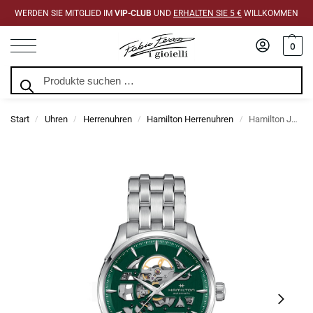
WERDEN SIE MITGLIED IM
VIP-CLUB
UND
ERHALTEN SIE 5 €
WILLKOMMEN
0
Suchen
Start
Uhren
Herrenuhren
Hamilton Herrenuhren
Hamilton Jazzmaster Skeleton 40mm H42535160
/
/
/
/