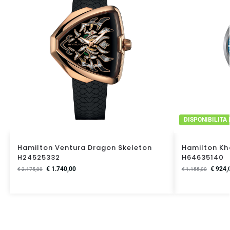
DISPONIBILITA
Hamilton Ventura Dragon Skeleton
Hamilton Kh
H24525332
H64635140
€
1.740,00
€
924,
€
2.175,00
€
1.155,00