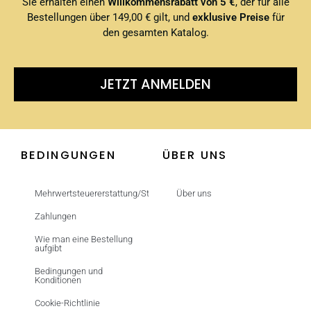
Sie erhalten einen
Willkommensrabatt von 5 €
, der für alle
Bestellungen über 149,00 € gilt, und
exklusive Preise
für
den gesamten Katalog.
JETZT ANMELDEN
BEDINGUNGEN
ÜBER UNS
Mehrwertsteuererstattung/Steuerfrei
Über uns
Zahlungen
Wie man eine Bestellung
aufgibt
Bedingungen und
Konditionen
Cookie-Richtlinie