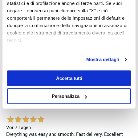
statistici e di profilazione anche di terze parti. Se vuoi
Vor 4 Tagen
negare il consenso puoi cliccare sulla “X” e ciò
Perfetto
comporterà il permanere delle impostazioni di default e
Verifizierter Käufer
dunque la continuazione della navigazione in assenza di
cookie o altri strumenti di tracciamento diversi da quelli
tecnici.
Vor 5 Tagen
Se vuoi accettare tutti i cookie clicca su “accetta tutto”,
Venditore eccellente
se invece vuoi autonomamente selezionare i cookie da
Mostra dettagli
accettare clicca su personalizza.
Verifizierter Käufer
Se vuoi saperne di più consulta la
privacy policy
e la
cookie policy
.
Accetta tutti
Vor 7 Tagen
Ottima esperienza, ottimo acquisto, spedizione veloce
Personalizza
Verifizierter Käufer
Vor 7 Tagen
Everything was easy and smooth. Fast delivery. Excellent