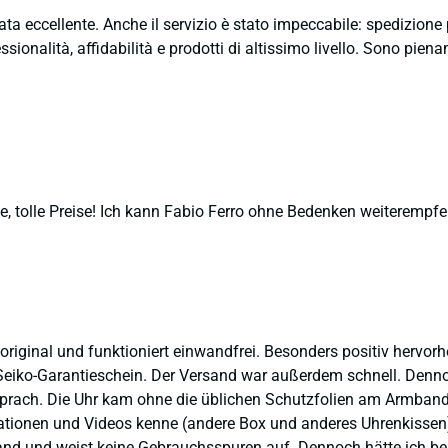
ata eccellente. Anche il servizio è stato impeccabile: spedizion
sionalità, affidabilità e prodotti di altissimo livello. Sono pie
, tolle Preise! Ich kann Fabio Ferro ohne Bedenken weiterempfe
 original und funktioniert einwandfrei. Besonders positiv hervor
eiko-Garantieschein. Der Versand war außerdem schnell. Dennoch
prach. Die Uhr kam ohne die üblichen Schutzfolien am Armband,
ntationen und Videos kenne (andere Box und anderes Uhrenkissen
and und weist keine Gebrauchsspuren auf. Dennoch hätte ich bei 