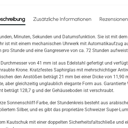
schreibung
Zusätzliche Informationen
Rezensionen
unden, Minuten, Sekunden und Datumsfunktion. Sie ist mit dem 
e Uhr ist mit einem mechanischen Uhrwerk mit Automatikaufzug a
pro Stunde und eine Gangreserve von ca. 72 Stunden aufweist
urchmesser von 41 mm ist aus Edelstahl gefertigt und verfügt ü
hraubte Krone. Kratzfestes Saphirglas mit mehrschichtiger Anti
ischen den Anstößen beträgt 21 mm bei einer Dicke von 11,90 m
e, aber gleichzeitig unglaublich elegante Form aus. Garantierte 
 beträgt 128,7 g und der Gehäuseboden ist verschraubt.
rze Sonnenschliff-Farbe, der Stundenkreis besteht aus arabisch
poliertem Silber, und es gibt das proprietäre Schweizer Super-L
em Kautschuk mit einer doppelten Sicherheitsfaltschließe un