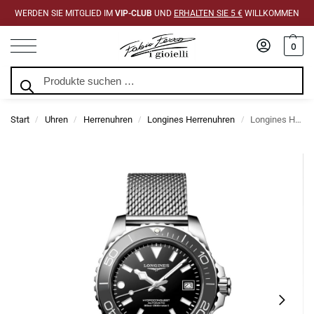
WERDEN SIE MITGLIED IM
VIP-CLUB
UND
ERHALTEN SIE 5 €
WILLKOMMEN
0
Suchen
Start
Uhren
Herrenuhren
Longines Herrenuhren
Longines Hydroconquest Schwarz Automatik Milano 39mm
/
/
/
/