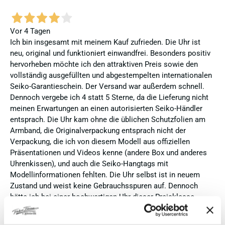
Vor 4 Tagen
Ich bin insgesamt mit meinem Kauf zufrieden. Die Uhr ist
neu, original und funktioniert einwandfrei. Besonders positiv
hervorheben möchte ich den attraktiven Preis sowie den
vollständig ausgefüllten und abgestempelten internationalen
Seiko-Garantieschein. Der Versand war außerdem schnell.
Dennoch vergebe ich 4 statt 5 Sterne, da die Lieferung nicht
meinen Erwartungen an einen autorisierten Seiko-Händler
entsprach. Die Uhr kam ohne die üblichen Schutzfolien am
Armband, die Originalverpackung entsprach nicht der
Verpackung, die ich von diesem Modell aus offiziellen
Präsentationen und Videos kenne (andere Box und anderes
Uhrenkissen), und auch die Seiko-Hangtags mit
Modellinformationen fehlten. Die Uhr selbst ist in neuem
Zustand und weist keine Gebrauchsspuren auf. Dennoch
hätte ich bei einer hochwertigen Uhr dieser Preisklasse
erwartet, dass sie mit der vollständigen Originalpräsentation
geliefert wird. Insgesamt empfehle ich den Händler aufgrund