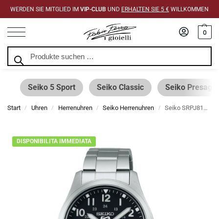
WERDEN SIE MITGLIED IM
VIP-CLUB
UND
ERHALTEN SIE 5 €
WILLKOMMEN
0
Suchen
Seiko 5 Sport
Seiko Classic
Seiko Presage
Start
Uhren
Herrenuhren
Seiko Herrenuhren
Seiko SRPJ81K1 5 Sport Automatic Schwarz Stahl 36 mm
/
/
/
/
DISPONIBILITA IMMEDIATA