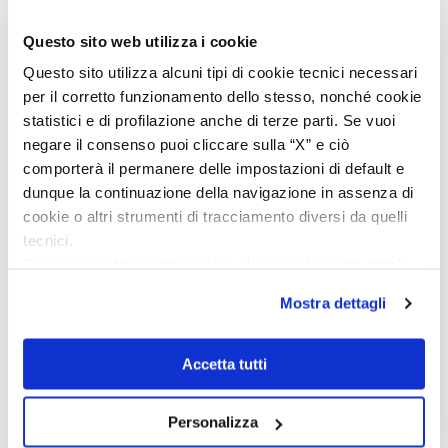
des guten Preises und der seriösen Abwicklung, hoffe
jedoch, dass bei zukünftigen Bestellungen mehr Wert auf
Questo sito web utilizza i cookie
eine vollständige und originale Präsentation gelegt wird.
Questo sito utilizza alcuni tipi di cookie tecnici necessari
Verifizierter Käufer
per il corretto funzionamento dello stesso, nonché cookie
statistici e di profilazione anche di terze parti. Se vuoi
negare il consenso puoi cliccare sulla “X” e ciò
Vor 4 Tagen
comporterà il permanere delle impostazioni di default e
Perfetto
dunque la continuazione della navigazione in assenza di
cookie o altri strumenti di tracciamento diversi da quelli
Verifizierter Käufer
tecnici.
Se vuoi accettare tutti i cookie clicca su “accetta tutto”,
se invece vuoi autonomamente selezionare i cookie da
Vor 5 Tagen
Mostra dettagli
accettare clicca su personalizza.
Venditore eccellente
Se vuoi saperne di più consulta la
privacy policy
e la
cookie policy
.
Verifizierter Käufer
Accetta tutti
Personalizza
Vor 7 Tagen