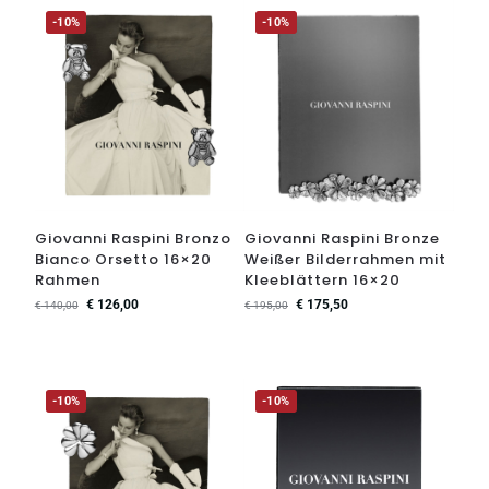
-10%
-10%
Giovanni Raspini Bronzo
Giovanni Raspini Bronze
Bianco Orsetto 16×20
Weißer Bilderrahmen mit
Rahmen
Kleeblättern 16×20
€
126,00
€
175,50
€
140,00
€
195,00
-10%
-10%