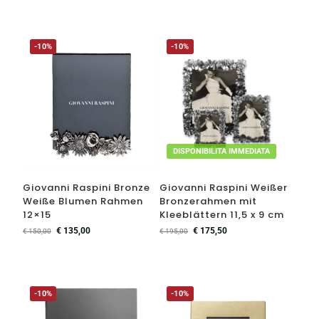
-10%
-10%
DISPONIBILITA IMMEDIATA
Giovanni Raspini Bronze
Giovanni Raspini Weißer
Weiße Blumen Rahmen
Bronzerahmen mit
12×15
Kleeblättern 11,5 x 9 cm
€
135,00
€
175,50
€
150,00
€
195,00
-10%
-10%