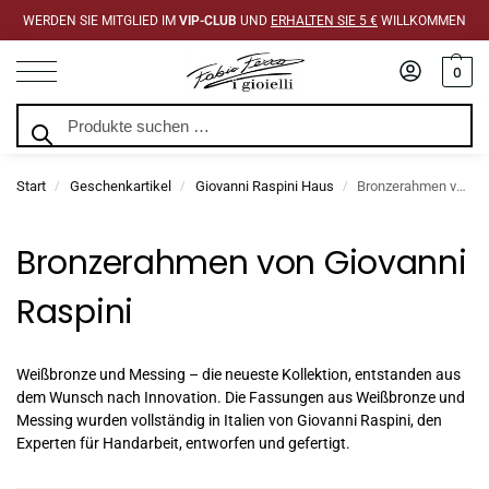
WERDEN SIE MITGLIED IM
VIP-CLUB
UND
ERHALTEN SIE 5 €
WILLKOMMEN
0
Suchen
Start
Geschenkartikel
Giovanni Raspini Haus
Bronzerahmen von Giovanni Raspini
/
/
/
Bronzerahmen von Giovanni
Raspini
Weißbronze und Messing – die neueste Kollektion, entstanden aus
dem Wunsch nach Innovation. Die Fassungen aus Weißbronze und
Messing wurden vollständig in Italien von Giovanni Raspini, den
Experten für Handarbeit, entworfen und gefertigt.