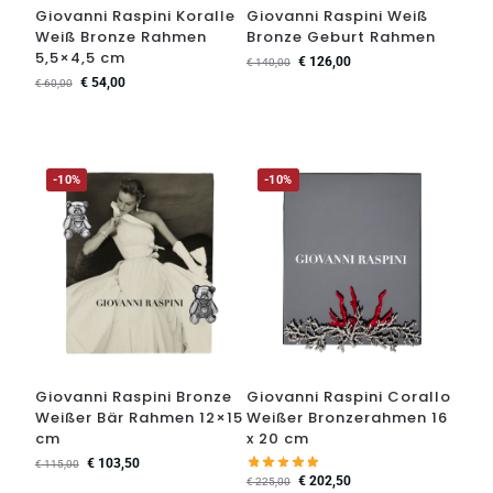
Giovanni Raspini Koralle
Giovanni Raspini Weiß
Weiß Bronze Rahmen
Bronze Geburt Rahmen
5,5×4,5 cm
€
126,00
€
140,00
€
54,00
€
60,00
-10%
-10%
Giovanni Raspini Bronze
Giovanni Raspini Corallo
Weißer Bär Rahmen 12×15
Weißer Bronzerahmen 16
cm
x 20 cm
€
103,50
€
115,00
€
202,50
€
225,00