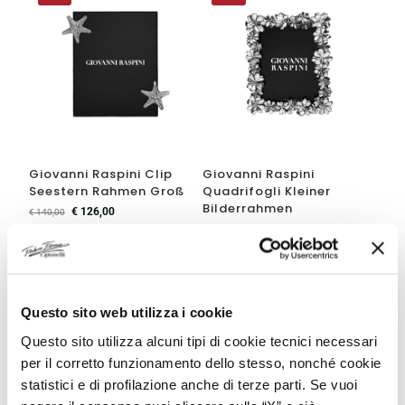
Giovanni Raspini Clip
Giovanni Raspini
Seestern Rahmen Groß
Quadrifogli Kleiner
Bilderrahmen
€
126,00
€
140,00
€
103,50
€
115,00
-10%
-10%
Questo sito web utilizza i cookie
Questo sito utilizza alcuni tipi di cookie tecnici necessari
per il corretto funzionamento dello stesso, nonché cookie
statistici e di profilazione anche di terze parti. Se vuoi