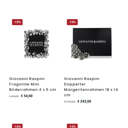
-10%
-10%
Giovanni Raspini
Giovanni Raspini
Fragoline Mini
Doppelter
Bilderrahmen 4 x 5 cm
Margeritenrahmen 18 x 14
cm
€
54,00
€
60,00
€
243,00
€
270,00
-10%
-10%