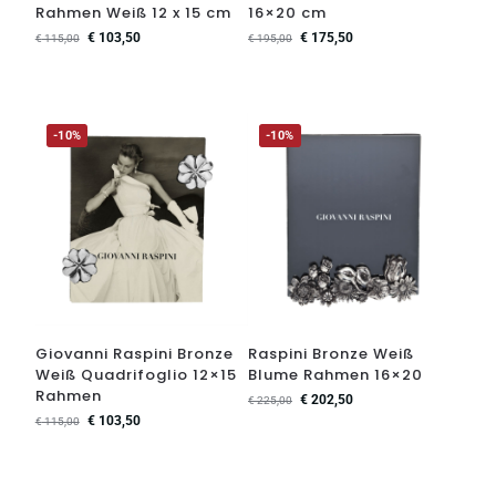
Rahmen Weiß 12 x 15 cm
16×20 cm
€
103,50
€
175,50
€
115,00
€
195,00
-10%
-10%
Giovanni Raspini Bronze
Raspini Bronze Weiß
Weiß Quadrifoglio 12×15
Blume Rahmen 16×20
Rahmen
€
202,50
€
225,00
€
103,50
€
115,00