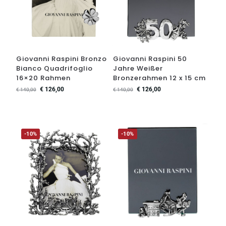
Giovanni Raspini Bronzo
Giovanni Raspini 50
Bianco Quadrifoglio
Jahre Weißer
16×20 Rahmen
Bronzerahmen 12 x 15 cm
€
126,00
€
126,00
€
140,00
€
140,00
-10%
-10%