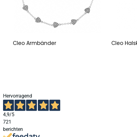
Cleo Armbänder
Cleo Hals
Hervorragend
4,9
/5
721
berichten