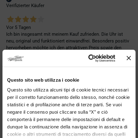
Verifizierter Käufer
Vor 5 Tagen
Ich bin insgesamt mit meinem Kauf zufrieden. Die Uhr ist
neu, original und funktioniert einwandfrei. Besonders positiv
hervorheben möchte ich den attraktiven Preis sowie den
vollständig ausgefüllten und abgestempelten internationalen
Seiko-Garantieschein. Der Versand war außerdem schnell.
Dennoch vergebe ich 4 statt 5 Sterne, da die Lieferung nicht
meinen Erwartungen an einen autorisierten Seiko-Händler
Questo sito web utilizza i cookie
entsprach. Die Uhr kam ohne die üblichen Schutzfolien am
Armband, die Originalverpackung entsprach nicht der
Questo sito utilizza alcuni tipi di cookie tecnici necessari
Verpackung, die ich von diesem Modell aus offiziellen
per il corretto funzionamento dello stesso, nonché cookie
Präsentationen und Videos kenne (andere Box und anderes
statistici e di profilazione anche di terze parti. Se vuoi
Uhrenkissen), und auch die Seiko-Hangtags mit
negare il consenso puoi cliccare sulla “X” e ciò
Modellinformationen fehlten. Die Uhr selbst ist in neuem
comporterà il permanere delle impostazioni di default e
Zustand und weist keine Gebrauchsspuren auf. Dennoch
dunque la continuazione della navigazione in assenza di
hätte ich bei einer hochwertigen Uhr dieser Preisklasse
cookie o altri strumenti di tracciamento diversi da quelli
erwartet, dass sie mit der vollständigen Originalpräsentation