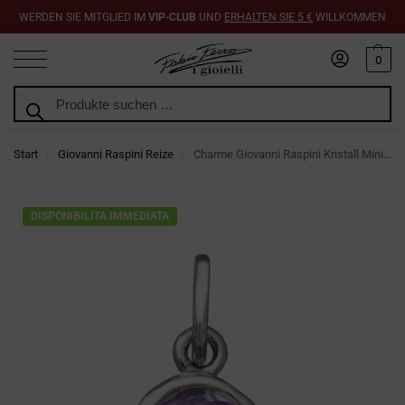
WERDEN SIE MITGLIED IM
VIP-CLUB
UND
ERHALTEN SIE 5 €
WILLKOMMEN
0
Suchen
Start
Giovanni Raspini Reize
Charme Giovanni Raspini Kristall Mini Glyzinie
/
/
DISPONIBILITA IMMEDIATA