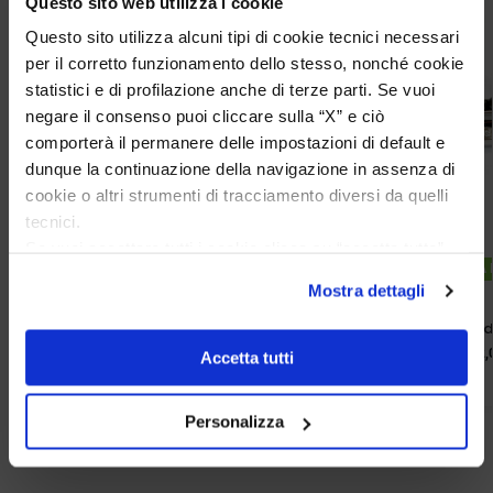
Questo sito web utilizza i cookie
Questo sito utilizza alcuni tipi di cookie tecnici necessari
per il corretto funzionamento dello stesso, nonché cookie
statistici e di profilazione anche di terze parti. Se vuoi
negare il consenso puoi cliccare sulla “X” e ciò
comporterà il permanere delle impostazioni di default e
dunque la continuazione della navigazione in assenza di
cookie o altri strumenti di tracciamento diversi da quelli
tecnici.
Se vuoi accettare tutti i cookie clicca su “accetta tutto”,
DISPONIBILITA IMMEDIATA
DISPONIBILITA
se invece vuoi autonomamente selezionare i cookie da
Mostra dettagli
accettare clicca su personalizza.
Se vuoi saperne di più consulta la
privacy policy
e la
Raspini Keychain Large 40 mm
Zancan gold
cookie policy
.
€
112,50
€
712,
Accetta tutti
€
125,00
€
1.018,35
Personalizza