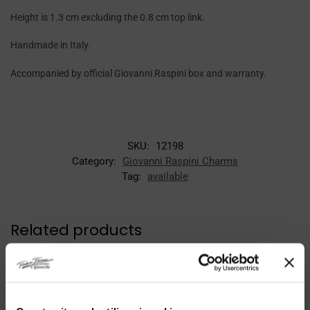
Height is 1.3 cm excluding the 0.8 cm top link.
Handmade in Italy.
Accompanied by official Giovanni Raspini box and warranty.
SKU:
12198
Category:
Giovanni Raspini Charms
Tag:
available
Related products
-10%
-30%