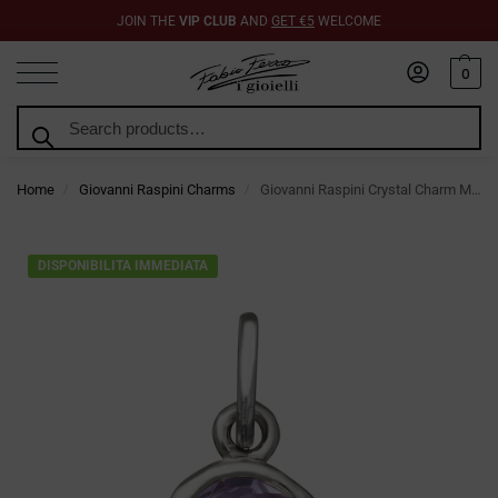
JOIN THE
VIP CLUB
AND
GET €5
WELCOME
0
Search
Home
Giovanni Raspini Charms
Giovanni Raspini Crystal Charm Mini Wisteria
/
/
DISPONIBILITA IMMEDIATA