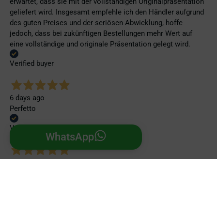
erwartet, dass sie mit der vollständigen Originalpräsentation
geliefert wird. Insgesamt empfehle ich den Händler aufgrund
des guten Preises und der seriösen Abwicklung, hoffe
jedoch, dass bei zukünftigen Bestellungen mehr Wert auf
eine vollständige und originale Präsentation gelegt wird.
Verified buyer
6 days ago
Perfetto
Verified buyer
WhatsApp
7 days ago
Venditore eccellente
Verified buyer