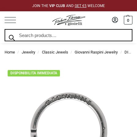
JOIN THE
VIP CLUB
AND
GET €5
WELCOME
0
Search
Home
Jewelry
Classic Jewels
Giovanni Raspini Jewelry
DIY Jewelry Giovanni Raspini
/
/
/
/
DISPONIBILITA IMMEDIATA