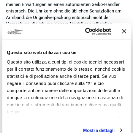
meinen Erwartungen an einen autorisierten Seiko-Händler
entsprach. Die Uhr kam ohne die üblichen Schutzfolien am
Armband, die Originalverpackung entsprach nicht der
Verpackung, die ich von diesem Modell aus offiziellen
Präsentationen und Videos kenne (andere Box und anderes
Uhrenkissen), und auch die Seiko-Hangtags mit
Modellinformationen fehlten. Die Uhr selbst ist in neuem
Zustand und weist keine Gebrauchsspuren auf. Dennoch
Questo sito web utilizza i cookie
hätte ich bei einer hochwertigen Uhr dieser Preisklasse
Questo sito utilizza alcuni tipi di cookie tecnici necessari
erwartet, dass sie mit der vollständigen Originalpräsentation
per il corretto funzionamento dello stesso, nonché cookie
geliefert wird. Insgesamt empfehle ich den Händler aufgrund
statistici e di profilazione anche di terze parti. Se vuoi
des guten Preises und der seriösen Abwicklung, hoffe
jedoch, dass bei zukünftigen Bestellungen mehr Wert auf
negare il consenso puoi cliccare sulla “X” e ciò
eine vollständige und originale Präsentation gelegt wird.
comporterà il permanere delle impostazioni di default e
dunque la continuazione della navigazione in assenza di
Verified buyer
cookie o altri strumenti di tracciamento diversi da quelli
tecnici.
Se vuoi accettare tutti i cookie clicca su “accetta tutto”,
3 days ago
se invece vuoi autonomamente selezionare i cookie da
Perfetto
Mostra dettagli
accettare clicca su personalizza.