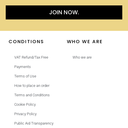
JOIN NOW.
CONDITIONS
WHO WE ARE
VAT Refund/Tax Free
Who we are
Payments
Terms of Use
How to place an order
Terms and Conditions
Cookie Policy
Privacy Policy
Public Aid Transparency