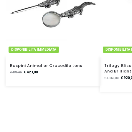
DISPONIBILITA IMMEDIATA
DISPONIBILITA
Raspini Animalier Crocodile Lens
Trilogy Blis
And Brillian
€
423,00
€
470,00
€
920,
€
1.150,00