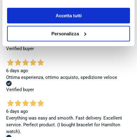
Se vuoi saperne di più consulta la
privacy policy
e la
Verified buyer
cookie policy
.
Accetta tutti
4 days ago
Personalizza
Venditore eccellente
Verified buyer
6 days ago
Ottima esperienza, ottimo acquisto, spedizione veloce
Verified buyer
6 days ago
Everything was easy and smooth. Fast delivery. Excellent
service. Perfect product. (I bought bracelet for Hamilton
watch).