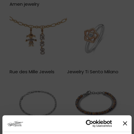
Amen jewelry
Rue des Mille Jewels
Jewelry Ti Sento Milano