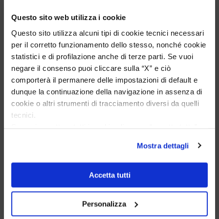
Men's Desmos Jewelry
Comete Men's Jewelry
Questo sito web utilizza i cookie
Questo sito utilizza alcuni tipi di cookie tecnici necessari
per il corretto funzionamento dello stesso, nonché cookie
Excellent
statistici e di profilazione anche di terze parti. Se vuoi
negare il consenso puoi cliccare sulla “X” e ciò
comporterà il permanere delle impostazioni di default e
4,9
/5
dunque la continuazione della navigazione in assenza di
721
reviews
cookie o altri strumenti di tracciamento diversi da quelli
tecnici.
Se vuoi accettare tutti i cookie clicca su “accetta tutto”,
Our 4 and 5 star reviews.
Click here to read them all >
se invece vuoi autonomamente selezionare i cookie da
Mostra dettagli
Previous
Next
accettare clicca su personalizza.
Se vuoi saperne di più consulta la
privacy policy
e la
cookie policy
.
3 days ago
Accetta tutti
Ho acquistato l'orologio Longines Conquest e l'esperienza è
stata eccellente. Anche il servizio è stato impeccabile:
Personalizza
spedizione puntuale, confezione elegante e massima
attenzione al cliente. Consiglio vivamente questo venditore a