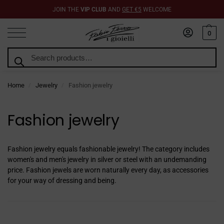
JOIN THE
VIP CLUB
AND
GET €5
WELCOME
0
Search
Home
Jewelry
Fashion jewelry
/
/
Fashion jewelry
Fashion jewelry equals fashionable jewelry! The category includes
women's and men's jewelry in silver or steel with an undemanding
price. Fashion jewels are worn naturally every day, as accessories
for your way of dressing and being.