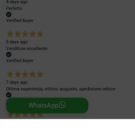
4 days ago
Perfetto
Verified buyer
5 days ago
Venditore eccellente
Verified buyer
7 days ago
Ottima esperienza, ottimo acquisto, spedizione veloce
Verified buyer
WhatsApp
7 days ago
Everything was easy and smooth. Fast delivery. Excellent