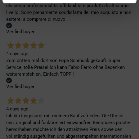
chi cerca professionalità, affidabilità e prodotti di altissimo
livello. Sono pienamente soddisfatta del mio acquisto e non
esiterei a comprare di nuovo.
Verified buyer
4 days ago
Zum dritten mal dort von Fope Schmuck gekauft. Super
Service, tolle Preise! Ich kann Fabio Ferro ohne Bedenken
weiterempfehlen. Einfach TOPP!!
Verified buyer
4 days ago
Ich bin insgesamt mit meinem Kauf zufrieden. Die Uhr ist
neu, original und funktioniert einwandfrei. Besonders positiv
hervorheben möchte ich den attraktiven Preis sowie den
vollständig ausgefüllten und abgestempelten internationalen