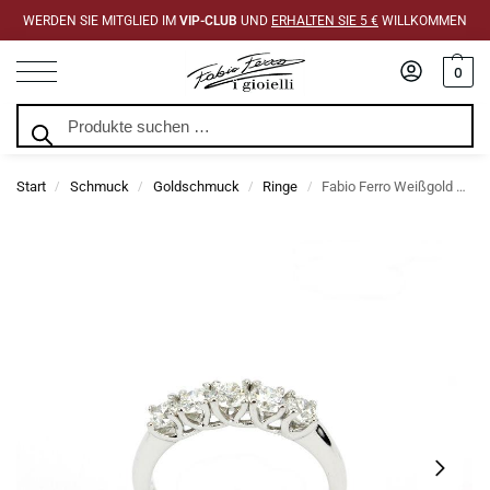
WERDEN SIE MITGLIED IM
VIP-CLUB
UND
ERHALTEN SIE 5 €
WILLKOMMEN
0
Suchen
Start
Schmuck
Goldschmuck
Ringe
Fabio Ferro Weißgold Veretta Ring mit Diamanten im Brillantschliff 0,82 Karat
/
/
/
/