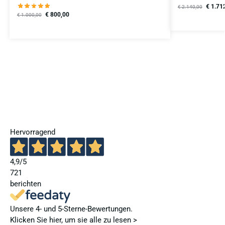
€
1.71
€
2.140,00
€
800,00
€
1.000,00
Hervorragend
4,9
/5
721
berichten
Unsere 4- und 5-Sterne-Bewertungen.
Klicken Sie hier, um sie alle zu lesen >