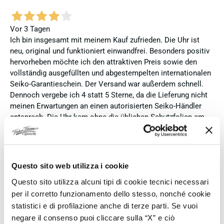
Vor 3 Tagen
Ich bin insgesamt mit meinem Kauf zufrieden. Die Uhr ist
neu, original und funktioniert einwandfrei. Besonders positiv
hervorheben möchte ich den attraktiven Preis sowie den
vollständig ausgefüllten und abgestempelten internationalen
Seiko-Garantieschein. Der Versand war außerdem schnell.
Dennoch vergebe ich 4 statt 5 Sterne, da die Lieferung nicht
meinen Erwartungen an einen autorisierten Seiko-Händler
entsprach. Die Uhr kam ohne die üblichen Schutzfolien am
Armband, die Originalverpackung entsprach nicht der
Verpackung, die ich von diesem Modell aus offiziellen
Präsentationen und Videos kenne (andere Box und anderes
Uhrenkissen), und auch die Seiko-Hangtags mit
Questo sito web utilizza i cookie
Modellinformationen fehlten. Die Uhr selbst ist in neuem
Questo sito utilizza alcuni tipi di cookie tecnici necessari
Zustand und weist keine Gebrauchsspuren auf. Dennoch
per il corretto funzionamento dello stesso, nonché cookie
hätte ich bei einer hochwertigen Uhr dieser Preisklasse
erwartet, dass sie mit der vollständigen Originalpräsentation
statistici e di profilazione anche di terze parti. Se vuoi
geliefert wird. Insgesamt empfehle ich den Händler aufgrund
negare il consenso puoi cliccare sulla “X” e ciò