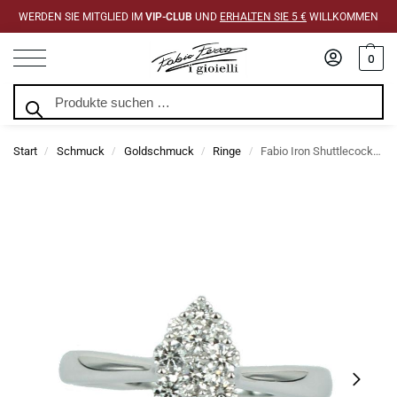
WERDEN SIE MITGLIED IM
VIP-CLUB
UND
ERHALTEN SIE 5 €
WILLKOMMEN
0
Suchen
Start
Schmuck
Goldschmuck
Ringe
Fabio Iron Shuttlecock Diamantring Brillantschliff 0,46 Karat
/
/
/
/