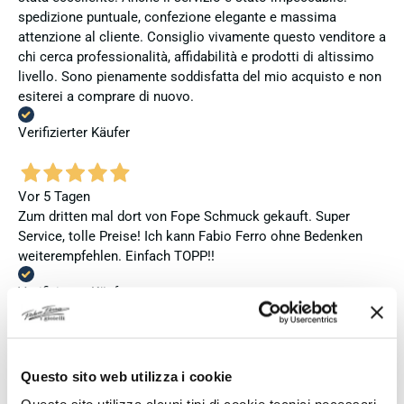
spedizione puntuale, confezione elegante e massima
attenzione al cliente. Consiglio vivamente questo venditore a
chi cerca professionalità, affidabilità e prodotti di altissimo
livello. Sono pienamente soddisfatta del mio acquisto e non
esiterei a comprare di nuovo.
Verifizierter Käufer
Vor 5 Tagen
Zum dritten mal dort von Fope Schmuck gekauft. Super
Service, tolle Preise! Ich kann Fabio Ferro ohne Bedenken
weiterempfehlen. Einfach TOPP!!
Verifizierter Käufer
Vor 6 Tagen
Questo sito web utilizza i cookie
Ich bin insgesamt mit meinem Kauf zufrieden. Die Uhr ist
neu, original und funktioniert einwandfrei. Besonders positiv