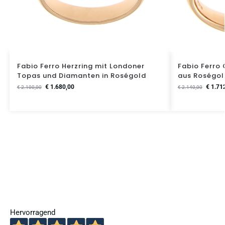
Fabio Ferro Herzring mit Londoner
Fabio Ferro 
Topas und Diamanten in Roségold
aus Roségol
€
1.680,00
€
1.71
€
2.100,00
€
2.140,00
Hervorragend