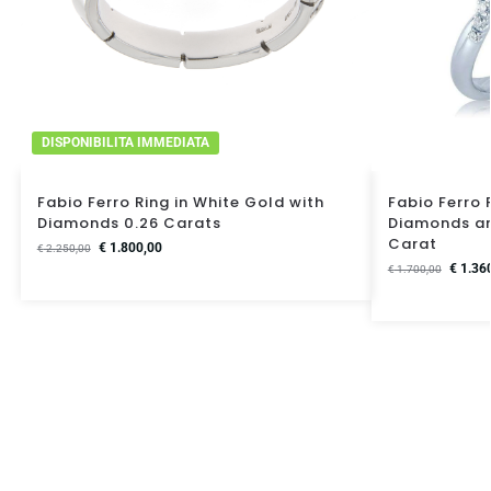
DISPONIBILITA IMMEDIATA
Fabio Ferro Ring in White Gold with
Fabio Ferro 
Diamonds 0.26 Carats
Diamonds an
Carat
€
1.800,00
€
2.250,00
€
1.36
€
1.700,00