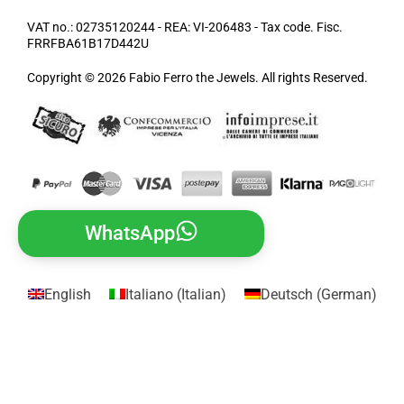
VAT no.: 02735120244 - REA: VI-206483 - Tax code. Fisc.
FRRFBA61B17D442U
Copyright © 2026 Fabio Ferro the Jewels. All rights Reserved.
WhatsApp
English
Italiano
(
Italian
)
Deutsch
(
German
)