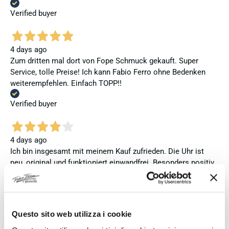
Verified buyer
4 days ago
Zum dritten mal dort von Fope Schmuck gekauft. Super
Service, tolle Preise! Ich kann Fabio Ferro ohne Bedenken
weiterempfehlen. Einfach TOPP!!
Verified buyer
4 days ago
Ich bin insgesamt mit meinem Kauf zufrieden. Die Uhr ist
neu, original und funktioniert einwandfrei. Besonders positiv
hervorheben möchte ich den attraktiven Preis sowie den
vollständig ausgefüllten und abgestempelten internationalen
Seiko-Garantieschein. Der Versand war außerdem schnell.
Dennoch vergebe ich 4 statt 5 Sterne, da die Lieferung nicht
Questo sito web utilizza i cookie
meinen Erwartungen an einen autorisierten Seiko-Händler