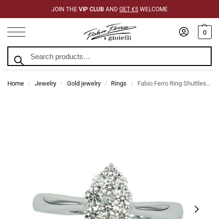
JOIN THE
VIP CLUB
AND
GET €5
WELCOME
0
Search
Home
Jewelry
Gold jewelry
Rings
Fabio Ferro Ring Shuttles Diamonds Brilliant Cut 0.46 Carat
/
/
/
/