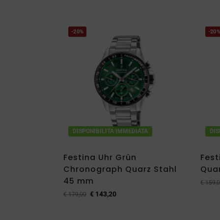
-20%
-20
DISPONIBILITA IMMEDIATA
DIS
Festina Uhr Grün
Fest
Chronograph Quarz Stahl
Quar
45 mm
€
159,0
€
143,20
€
179,00