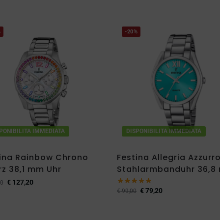
%
-20%
PONIBILITA IMMEDIATA
DISPONIBILITA IMMEDIATA
ina Rainbow Chrono
Festina Allegria Azzurr
z 38,1 mm Uhr
Stahlarmbanduhr 36,8
€
127,20
0
€
79,20
€
99,00