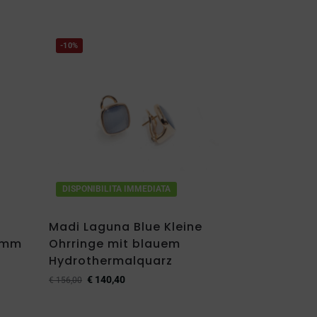
-10%
DISPONIBILITA IMMEDIATA
o
Madi Laguna Blue Kleine
 mm
Ohrringe mit blauem
Hydrothermalquarz
€
140,40
€
156,00