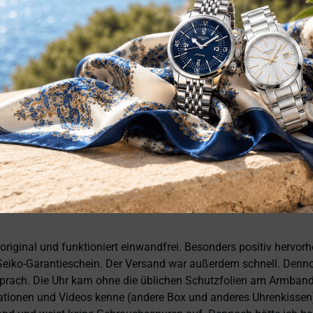
ata eccellente. Anche il servizio è stato impeccabile: spedizion
sionalità, affidabilità e prodotti di altissimo livello. Sono pie
, tolle Preise! Ich kann Fabio Ferro ohne Bedenken weiterempfe
 original und funktioniert einwandfrei. Besonders positiv hervor
eiko-Garantieschein. Der Versand war außerdem schnell. Dennoch
prach. Die Uhr kam ohne die üblichen Schutzfolien am Armband,
ntationen und Videos kenne (andere Box und anderes Uhrenkissen