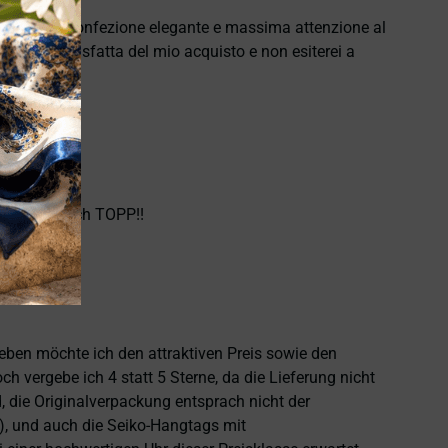
e puntuale, confezione elegante e massima attenzione al
namente soddisfatta del mio acquisto e non esiterei a
hlen. Einfach TOPP!!
heben möchte ich den attraktiven Preis sowie den
 vergebe ich 4 statt 5 Sterne, da die Lieferung nicht
 die Originalverpackung entsprach nicht der
), und auch die Seiko-Hangtags mit