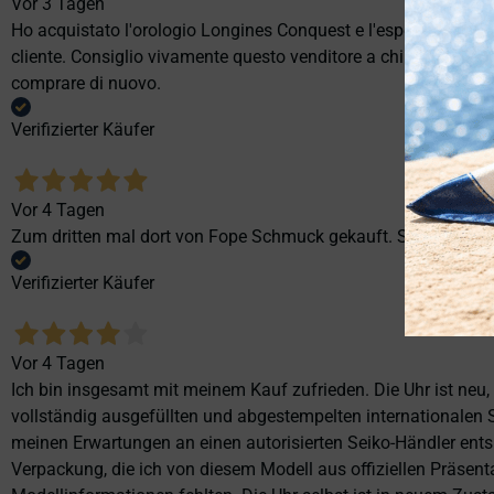
Vor 3 Tagen
Ho acquistato l'orologio Longines Conquest e l'esperienza è st
cliente. Consiglio vivamente questo venditore a chi cerca profes
comprare di nuovo.
Verifizierter Käufer
Vor 4 Tagen
Zum dritten mal dort von Fope Schmuck gekauft. Super Service
Verifizierter Käufer
Vor 4 Tagen
Ich bin insgesamt mit meinem Kauf zufrieden. Die Uhr ist neu,
vollständig ausgefüllten und abgestempelten internationalen S
meinen Erwartungen an einen autorisierten Seiko-Händler ents
Verpackung, die ich von diesem Modell aus offiziellen Präse