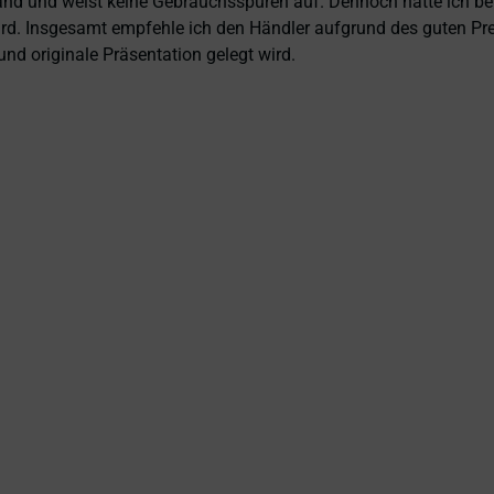
and und weist keine Gebrauchsspuren auf. Dennoch hätte ich bei 
 wird. Insgesamt empfehle ich den Händler aufgrund des guten Pr
nd originale Präsentation gelegt wird.