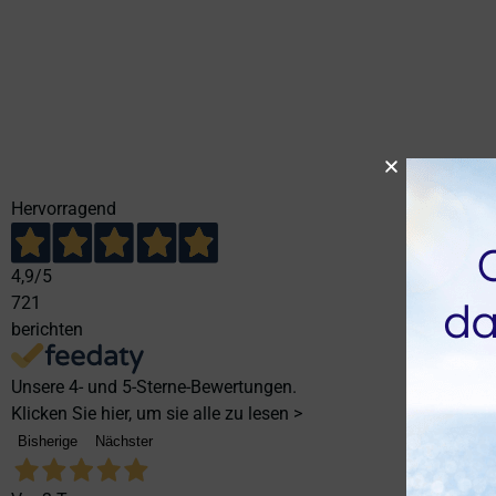
Hervorragend
4,9
/5
721
berichten
Unsere 4- und 5-Sterne-Bewertungen.
Klicken Sie hier, um sie alle zu lesen >
Bisherige
Nächster