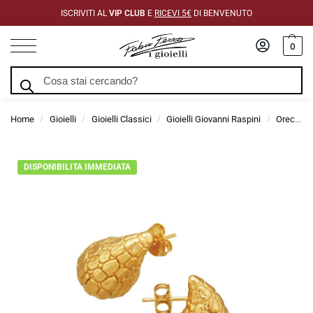
ISCRIVITI AL
VIP CLUB
E
RICEVI 5€
DI BENVENUTO
0
Cerca
Home
Gioielli
Gioielli Classici
Gioielli Giovanni Raspini
Orecchini Giovanni Raspini
/
/
/
/
DISPONIBILITA IMMEDIATA