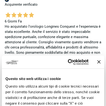
Acquirente verificato
6 Giorni Fa
Ho acquistato l'orologio Longines Conquest e l'esperienza è
stata eccellente. Anche il servizio è stato impeccabile:
spedizione puntuale, confezione elegante e massima
attenzione al cliente. Consiglio vivamente questo venditore a
chi cerca professionalità, affidabilità e prodotti di altissimo
livello. Sono pienamente soddisfatta del mio acquisto e non
esiterei a comprare di nuovo.
Acquirente verificato
Questo sito web utilizza i cookie
7 Giorni Fa
Questo sito utilizza alcuni tipi di cookie tecnici necessari
Zum dritten mal dort von Fope Schmuck gekauft. Super
per il corretto funzionamento dello stesso, nonché cookie
Service, tolle Preise! Ich kann Fabio Ferro ohne Bedenken
statistici e di profilazione anche di terze parti. Se vuoi
weiterempfehlen. Einfach TOPP!!
negare il consenso puoi cliccare sulla “X” e ciò