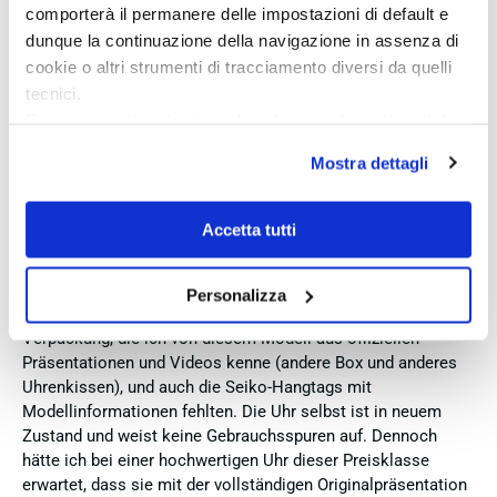
comporterà il permanere delle impostazioni di default e
Acquirente verificato
dunque la continuazione della navigazione in assenza di
cookie o altri strumenti di tracciamento diversi da quelli
tecnici.
02 Agosto 2026
Ich bin insgesamt mit meinem Kauf zufrieden. Die Uhr ist
Se vuoi accettare tutti i cookie clicca su “accetta tutto”,
neu, original und funktioniert einwandfrei. Besonders positiv
se invece vuoi autonomamente selezionare i cookie da
Mostra dettagli
hervorheben möchte ich den attraktiven Preis sowie den
accettare clicca su personalizza.
vollständig ausgefüllten und abgestempelten internationalen
Se vuoi saperne di più consulta la
privacy policy
e la
Seiko-Garantieschein. Der Versand war außerdem schnell.
cookie policy
.
Accetta tutti
Dennoch vergebe ich 4 statt 5 Sterne, da die Lieferung nicht
meinen Erwartungen an einen autorisierten Seiko-Händler
entsprach. Die Uhr kam ohne die üblichen Schutzfolien am
Personalizza
Armband, die Originalverpackung entsprach nicht der
Verpackung, die ich von diesem Modell aus offiziellen
Präsentationen und Videos kenne (andere Box und anderes
Uhrenkissen), und auch die Seiko-Hangtags mit
Modellinformationen fehlten. Die Uhr selbst ist in neuem
Zustand und weist keine Gebrauchsspuren auf. Dennoch
hätte ich bei einer hochwertigen Uhr dieser Preisklasse
erwartet, dass sie mit der vollständigen Originalpräsentation