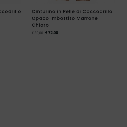
ccodrillo
Cinturino in Pelle di Coccodrillo
Opaco Imbottito Marrone
Chiaro
€
72,00
€
80,00