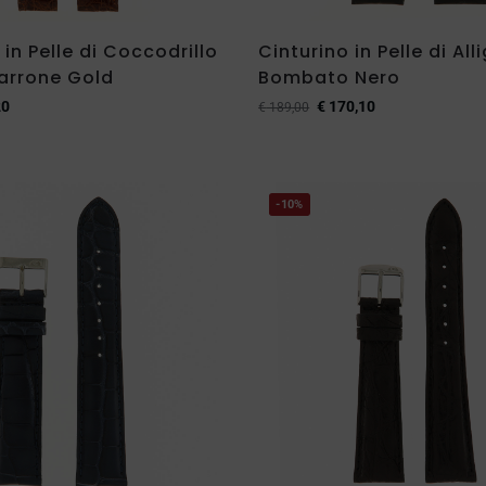
 in Pelle di Coccodrillo
Cinturino in Pelle di All
arrone Gold
Bombato Nero
20
€
170,10
€
189,00
-10%