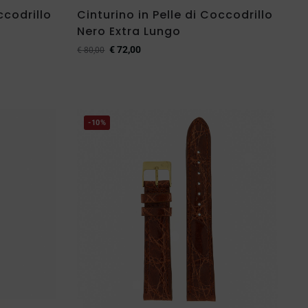
ccodrillo
Cinturino in Pelle di Coccodrillo
Nero Extra Lungo
€
72,00
€
80,00
-10%