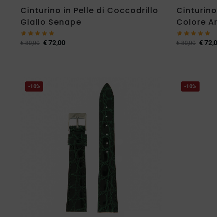
Cinturino in Pelle di Coccodrillo
Cinturino
Giallo Senape
Colore A
€
72,00
€
72,
€
80,00
€
80,00
-10%
-10%