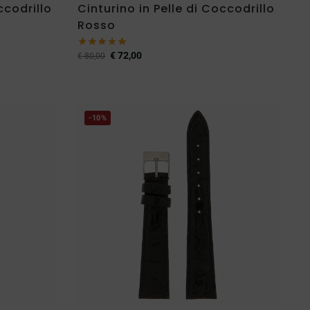
ccodrillo
Cinturino in Pelle di Coccodrillo
Rosso
€
72,00
€
80,00
-10%