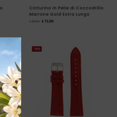
ro
Cinturino in Pelle di Coccodrillo
Marrone Gold Extra Lungo
€
72,00
€
80,00
-10%