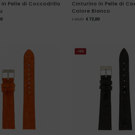
 in Pelle di Coccodrillo
Cinturino in Pelle di Co
u
Colore Bianco
00
€
72,00
€
80,00
-10%