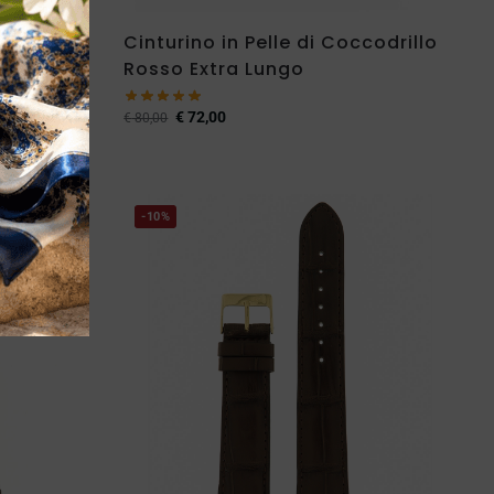
ccodrillo
Cinturino in Pelle di Coccodrillo
Rosso Extra Lungo
€
72,00
€
80,00
-10%