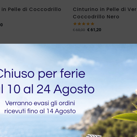
 in Pelle di Coccodrillo
Cinturino in Pelle di Ve
Coccodrillo Nero
00
€
61,20
€
68,00
-10%