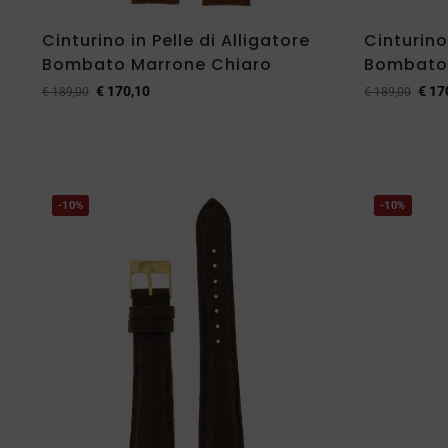
Cinturino in Pelle di Alligatore
Cinturino 
Bombato Marrone Chiaro
Bombato
€
170,10
€
17
€
189,00
€
189,00
-10%
-10%