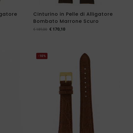
igatore
Cinturino in Pelle di Alligatore
Bombato Marrone Scuro
€
170,10
€
189,00
-10%