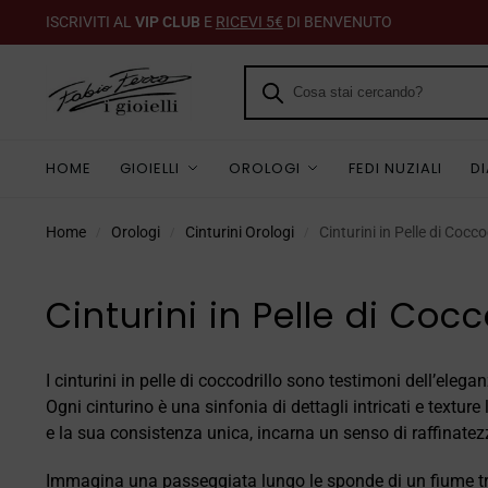
ISCRIVITI AL
VIP CLUB
E
RICEVI 5€
DI BENVENUTO
HOME
GIOIELLI
OROLOGI
FEDI NUZIALI
D
Home
Orologi
Cinturini Orologi
Cinturini in Pelle di Cocco
/
/
/
Cinturini in Pelle di Cocc
I cinturini in pelle di coccodrillo sono testimoni dell’ele
Ogni cinturino è una sinfonia di dettagli intricati e textur
e la sua consistenza unica, incarna un senso di raffinatez
Immagina una passeggiata lungo le sponde di un fiume trop