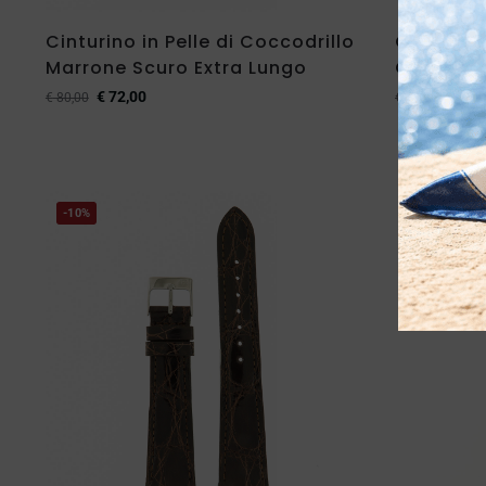
Cinturino in Pelle di Coccodrillo
Cinturino
Marrone Scuro Extra Lungo
Colore Bl
€
72,00
€
61,
€
80,00
€
68,00
-10%
-10%