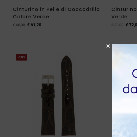
Cinturino in Pelle di Coccodrillo
Cinturino
Colore Verde
Verde
€
61,20
€
72,
€
68,00
€
80,00
-10%
-10%