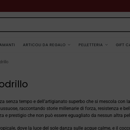
IAMANTI
ARTICOLI DA REGALO
PELLETTERIA
GIFT 
drillo
odrillo
ganza senza tempo e dell’artigianato superbo che si mescola con l
e lussuose, raccontando storie millenarie di forza, resistenza e be
za e prestigio che non può essere eguagliato da nessun altra pel
icale, dove la luce del sole danza sulle acque calme, e il coc