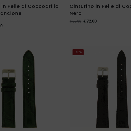
 in Pelle di Coccodrillo
Cinturino in Pelle di Co
rancione
Nero
€
72,00
€
80,00
00
-10%