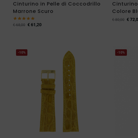
Cinturino in Pelle di Coccodrillo
Cinturino
Marrone Scuro
Colore Bl
€
72,
€
80,00
€
61,20
€
68,00
-10%
-10%