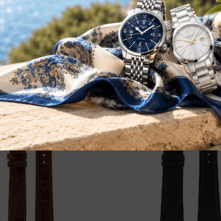
 in Pelle di Coccodrillo
Cinturino in Pelle di Co
u
Marrone Scuro
20
€
72,00
€
80,00
-10%