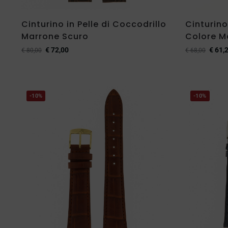
Cinturino in Pelle di Coccodrillo
Cinturino
Marrone Scuro
Colore M
€
72,00
€
61,
€
80,00
€
68,00
-10%
-10%