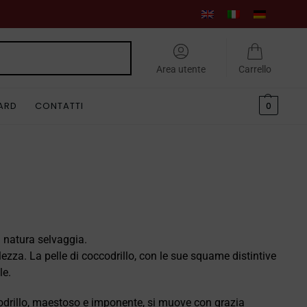
Cerca
Area utente
Carrello
CARD
CONTATTI
0
a natura selvaggia.
llezza. La pelle di coccodrillo, con le sue squame distintive
le.
codrillo, maestoso e imponente, si muove con grazia