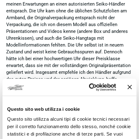
meinen Erwartungen an einen autorisierten Seiko-Händler
entsprach. Die Uhr kam ohne die üblichen Schutzfolien am
Armband, die Originalverpackung entsprach nicht der
Verpackung, die ich von diesem Modell aus offiziellen
Präsentationen und Videos kenne (andere Box und anderes
Uhrenkissen), und auch die Seiko-Hangtags mit
Modellinformationen fehlten. Die Uhr selbst ist in neuem
Zustand und weist keine Gebrauchsspuren auf. Dennoch
hätte ich bei einer hochwertigen Uhr dieser Preisklasse
erwartet, dass sie mit der vollständigen Originalpräsentation
geliefert wird. Insgesamt empfehle ich den Händler aufgrund
des guten Preises und der seriösen Abwicklung, hoffe
jedoch, dass bei zukünftigen Bestellungen mehr Wert auf
eine vollständige und originale Präsentation gelegt wird.
Verifizierter Käufer
Questo sito web utilizza i cookie
Questo sito utilizza alcuni tipi di cookie tecnici necessari
per il corretto funzionamento dello stesso, nonché cookie
Vor 5 Tagen
statistici e di profilazione anche di terze parti. Se vuoi
Perfetto