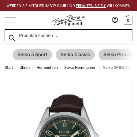
WERDEN SIE MITGLIED IM
VIP-CLUB
UND
ERHALTEN SIE 5 €
WILLKOMMEN
0
Suchen
Seiko 5 Sport
Seiko Classic
Seiko Presage
Start
Uhren
Herrenuhren
Seiko Herrenuhren
Seiko SPB507J1 Prospex Alpinist Auto 39.5mm
/
/
/
/