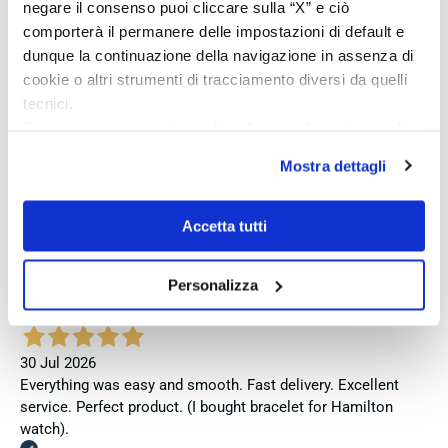
negare il consenso puoi cliccare sulla “X” e ciò
Verifizierter Käufer
comporterà il permanere delle impostazioni di default e
dunque la continuazione della navigazione in assenza di
cookie o altri strumenti di tracciamento diversi da quelli
Vor 6 Tagen
tecnici.
Venditore eccellente
Se vuoi accettare tutti i cookie clicca su “accetta tutto”,
se invece vuoi autonomamente selezionare i cookie da
Verifizierter Käufer
Mostra dettagli
accettare clicca su personalizza.
Se vuoi saperne di più consulta la
privacy policy
e la
cookie policy
.
Accetta tutti
30 Jul 2026
Ottima esperienza, ottimo acquisto, spedizione veloce
Personalizza
Verifizierter Käufer
30 Jul 2026
Everything was easy and smooth. Fast delivery. Excellent
service. Perfect product. (I bought bracelet for Hamilton
watch).