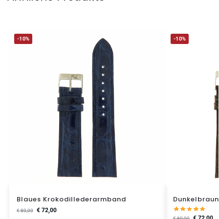
-10%
-10%
Blaues Krokodillederarmband
Dunkelbraun
€
72,00
€
80,00
€
72,00
€
80,00