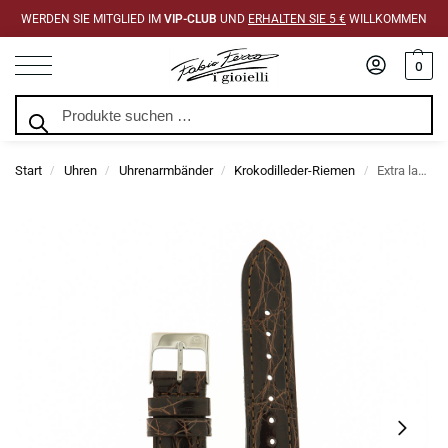
WERDEN SIE MITGLIED IM
VIP-CLUB
UND
ERHALTEN SIE 5 €
WILLKOMMEN
0
Suchen
Start
Uhren
Uhrenarmbänder
Krokodilleder-Riemen
Extra langes dunkelbraunes Krokodillederarmband
/
/
/
/