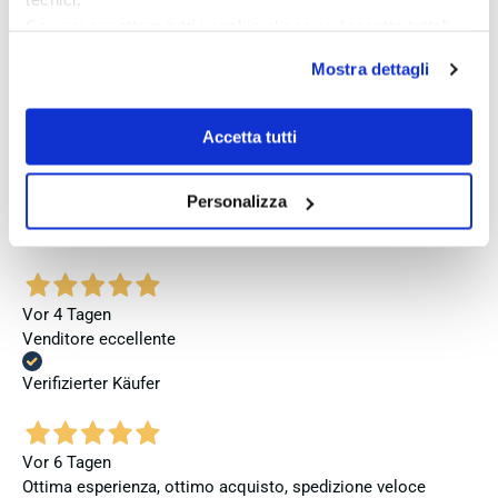
jedoch, dass bei zukünftigen Bestellungen mehr Wert auf
Se vuoi accettare tutti i cookie clicca su “accetta tutto”,
eine vollständige und originale Präsentation gelegt wird.
se invece vuoi autonomamente selezionare i cookie da
Mostra dettagli
accettare clicca su personalizza.
Verifizierter Käufer
Se vuoi saperne di più consulta la
privacy policy
e la
cookie policy
.
Accetta tutti
Vor 4 Tagen
Perfetto
Personalizza
Verifizierter Käufer
Vor 4 Tagen
Venditore eccellente
Verifizierter Käufer
Vor 6 Tagen
Ottima esperienza, ottimo acquisto, spedizione veloce