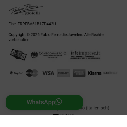
Fisc. FRRFBA61B17D442U
Copyright © 2026 Fabio Ferro die Juwelen. Alle Rechte
vorbehalten.
WhatsApp
English
(
Englisch
)
Italiano
(
Italienisch
)
Deutsch