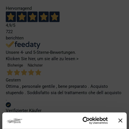
Hervorragend
4,9
/5
722
berichten
Unsere 4- und 5-Sterne-Bewertungen.
Klicken Sie hier, um sie alle zu lesen >
Bisherige
Nächster
Gestern
Ottima , personale gentile , bene preparato . Acquisto
stupendo . Soddisfatto sia del trattamento che dell acquisto
.
Verifizierter Käufer