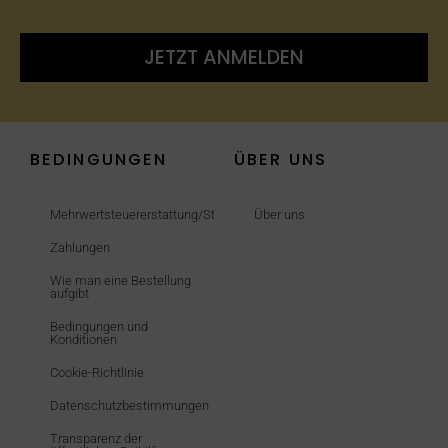
JETZT ANMELDEN
BEDINGUNGEN
ÜBER UNS
Mehrwertsteuererstattung/Steuerfrei
Über uns
Zahlungen
Wie man eine Bestellung
aufgibt
Bedingungen und
Konditionen
Cookie-Richtlinie
Datenschutzbestimmungen
Transparenz der