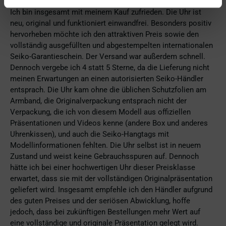
Vor 6 Tagen
Ich bin insgesamt mit meinem Kauf zufrieden. Die Uhr ist
neu, original und funktioniert einwandfrei. Besonders positiv
hervorheben möchte ich den attraktiven Preis sowie den
vollständig ausgefüllten und abgestempelten internationalen
Seiko-Garantieschein. Der Versand war außerdem schnell.
Dennoch vergebe ich 4 statt 5 Sterne, da die Lieferung nicht
meinen Erwartungen an einen autorisierten Seiko-Händler
entsprach. Die Uhr kam ohne die üblichen Schutzfolien am
Armband, die Originalverpackung entsprach nicht der
Verpackung, die ich von diesem Modell aus offiziellen
Präsentationen und Videos kenne (andere Box und anderes
Uhrenkissen), und auch die Seiko-Hangtags mit
Modellinformationen fehlten. Die Uhr selbst ist in neuem
Zustand und weist keine Gebrauchsspuren auf. Dennoch
hätte ich bei einer hochwertigen Uhr dieser Preisklasse
erwartet, dass sie mit der vollständigen Originalpräsentation
geliefert wird. Insgesamt empfehle ich den Händler aufgrund
des guten Preises und der seriösen Abwicklung, hoffe
jedoch, dass bei zukünftigen Bestellungen mehr Wert auf
eine vollständige und originale Präsentation gelegt wird.