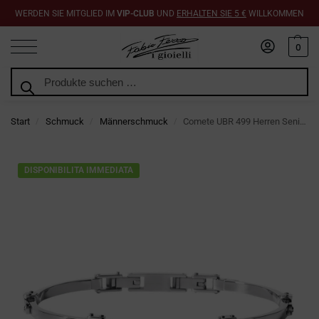
WERDEN SIE MITGLIED IM
VIP-CLUB
UND
ERHALTEN SIE 5 €
WILLKOMMEN
0
Suchen
Start
Schmuck
Männerschmuck
Comete UBR 499 Herren Senior Collection Armband aus Edelstahl mit Diamanten
/
/
/
DISPONIBILITA IMMEDIATA