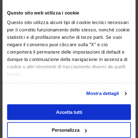
Vor 5 Tagen
Ho acquistato l'orologio Longines Conquest e l'esperienza è
Questo sito web utilizza i cookie
stata eccellente. Anche il servizio è stato impeccabile:
Questo sito utilizza alcuni tipi di cookie tecnici necessari
spedizione puntuale, confezione elegante e massima
attenzione al cliente. Consiglio vivamente questo venditore a
per il corretto funzionamento dello stesso, nonché cookie
chi cerca professionalità, affidabilità e prodotti di altissimo
statistici e di profilazione anche di terze parti. Se vuoi
livello. Sono pienamente soddisfatta del mio acquisto e non
negare il consenso puoi cliccare sulla “X” e ciò
esiterei a comprare di nuovo.
comporterà il permanere delle impostazioni di default e
dunque la continuazione della navigazione in assenza di
Verifizierter Käufer
cookie o altri strumenti di tracciamento diversi da quelli
tecnici.
Se vuoi accettare tutti i cookie clicca su “accetta tutto”,
Vor 6 Tagen
se invece vuoi autonomamente selezionare i cookie da
Zum dritten mal dort von Fope Schmuck gekauft. Super
Mostra dettagli
accettare clicca su personalizza.
Service, tolle Preise! Ich kann Fabio Ferro ohne Bedenken
Se vuoi saperne di più consulta la
privacy policy
e la
weiterempfehlen. Einfach TOPP!!
cookie policy
.
Accetta tutti
Verifizierter Käufer
Personalizza