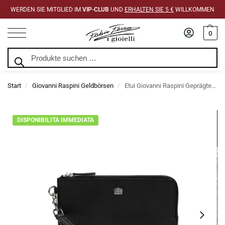
WERDEN SIE MITGLIED IM
VIP-CLUB
UND
ERHALTEN SIE 5 €
WILLKOMMEN
0
Suchen
Start
Giovanni Raspini Geldbörsen
Etui Giovanni Raspini Geprägtes Leder 22 x 14 cm
/
/
DISPONIBILITA IMMEDIATA