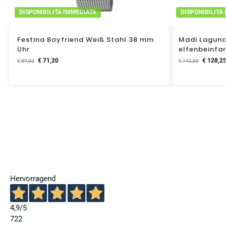
DISPONIBILITA IMMEDIATA
DISPONIBILITA
Festina Boyfriend Weiß Stahl 38 mm
Madi Laguna
Uhr
elfenbeinfa
€
71,20
€
128,2
€
89,00
€
142,50
Hervorragend
4,9
/5
722