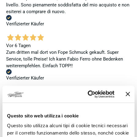
livello. Sono pienamente soddisfatta del mio acquisto e non
esiterei a comprare di nuovo.
Verifizierter Käufer
Vor 6 Tagen
Zum dritten mal dort von Fope Schmuck gekauft. Super
Service, tolle Preise! Ich kann Fabio Ferro ohne Bedenken
weiterempfehlen. Einfach TOPP!!
Verifizierter Käufer
Vor 6 Tagen
Ich bin insgesamt mit meinem Kauf zufrieden. Die Uhr ist
neu, original und funktioniert einwandfrei. Besonders positiv
Questo sito web utilizza i cookie
hervorheben möchte ich den attraktiven Preis sowie den
Questo sito utilizza alcuni tipi di cookie tecnici necessari
vollständig ausgefüllten und abgestempelten internationalen
per il corretto funzionamento dello stesso, nonché cookie
Seiko-Garantieschein. Der Versand war außerdem schnell.