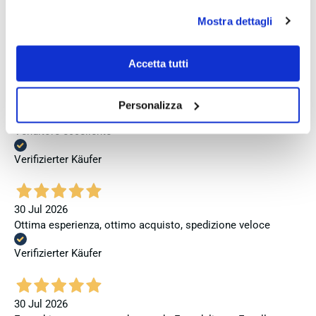
se invece vuoi autonomamente selezionare i cookie da
Mostra dettagli
Vor 6 Tagen
accettare clicca su personalizza.
Perfetto
Se vuoi saperne di più consulta la
privacy policy
e la
cookie policy
.
Accetta tutti
Verifizierter Käufer
Personalizza
Vor 6 Tagen
Venditore eccellente
Verifizierter Käufer
30 Jul 2026
Ottima esperienza, ottimo acquisto, spedizione veloce
Verifizierter Käufer
30 Jul 2026