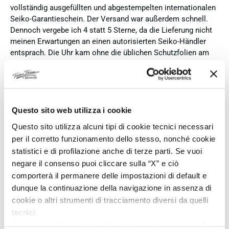
vollständig ausgefüllten und abgestempelten internationalen
Seiko-Garantieschein. Der Versand war außerdem schnell.
Dennoch vergebe ich 4 statt 5 Sterne, da die Lieferung nicht
meinen Erwartungen an einen autorisierten Seiko-Händler
entsprach. Die Uhr kam ohne die üblichen Schutzfolien am
Armband, die Originalverpackung entsprach nicht der
Verpackung, die ich von diesem Modell aus offiziellen
Präsentationen und Videos kenne (andere Box und anderes
Uhrenkissen), und auch die Seiko-Hangtags mit
Modellinformationen fehlten. Die Uhr selbst ist in neuem
Questo sito web utilizza i cookie
Zustand und weist keine Gebrauchsspuren auf. Dennoch
Questo sito utilizza alcuni tipi di cookie tecnici necessari
hätte ich bei einer hochwertigen Uhr dieser Preisklasse
per il corretto funzionamento dello stesso, nonché cookie
erwartet, dass sie mit der vollständigen Originalpräsentation
statistici e di profilazione anche di terze parti. Se vuoi
geliefert wird. Insgesamt empfehle ich den Händler aufgrund
negare il consenso puoi cliccare sulla “X” e ciò
des guten Preises und der seriösen Abwicklung, hoffe
comporterà il permanere delle impostazioni di default e
jedoch, dass bei zukünftigen Bestellungen mehr Wert auf
eine vollständige und originale Präsentation gelegt wird.
dunque la continuazione della navigazione in assenza di
cookie o altri strumenti di tracciamento diversi da quelli
Verifizierter Käufer
tecnici.
Se vuoi accettare tutti i cookie clicca su “accetta tutto”,