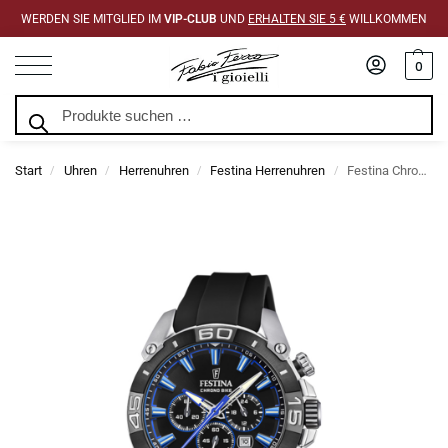
WERDEN SIE MITGLIED IM
VIP-CLUB
UND
ERHALTEN SIE 5 €
WILLKOMMEN
0
Suchen
Start
Uhren
Herrenuhren
Festina Herrenuhren
Festina Chrono Bike Schwarz Gummi 45,5 mm Uhr
/
/
/
/