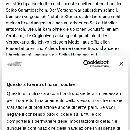
vollständig ausgefüllten und abgestempelten internationalen
Seiko-Garantieschein. Der Versand war außerdem schnell.
Dennoch vergebe ich 4 statt 5 Sterne, da die Lieferung nicht
meinen Erwartungen an einen autorisierten Seiko-Händler
entsprach. Die Uhr kam ohne die üblichen Schutzfolien am
Armband, die Originalverpackung entsprach nicht der
Verpackung, die ich von diesem Modell aus offiziellen
Präsentationen und Videos kenne (andere Box und anderes
Uhrenkissen), und auch die Seiko-Hangtags mit
Modellinformationen fehlten. Die Uhr selbst ist in neuem
Zustand und weist keine Gebrauchsspuren auf. Dennoch
hätte ich bei einer hochwertigen Uhr dieser Preisklasse
erwartet, dass sie mit der vollständigen Originalpräsentation
Questo sito web utilizza i cookie
geliefert wird. Insgesamt empfehle ich den Händler aufgrund
des guten Preises und der seriösen Abwicklung, hoffe
Questo sito utilizza alcuni tipi di cookie tecnici necessari
jedoch, dass bei zukünftigen Bestellungen mehr Wert auf
per il corretto funzionamento dello stesso, nonché cookie
eine vollständige und originale Präsentation gelegt wird.
statistici e di profilazione anche di terze parti. Se vuoi
negare il consenso puoi cliccare sulla “X” e ciò
Verifizierter Käufer
comporterà il permanere delle impostazioni di default e
dunque la continuazione della navigazione in assenza di