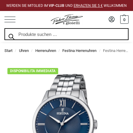
WERDEN SIE MITGLIED IM
VIP-CLUB
UND
ERHALTEN SIE 5 €
WILLKOMMEN
0
Suchen
Start
Uhren
Herrenuhren
Festina Herrenuhren
Festina Herrenuhr Classic Stahl MM. 43 mit blauem geprägtem Zifferblatt
/
/
/
/
DISPONIBILITA IMMEDIATA