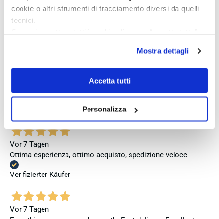
cookie o altri strumenti di tracciamento diversi da quelli
Vor 4 Tagen
tecnici.
Perfetto
Se vuoi accettare tutti i cookie clicca su “accetta tutto”,
se invece vuoi autonomamente selezionare i cookie da
Verifizierter Käufer
Mostra dettagli
accettare clicca su personalizza.
Se vuoi saperne di più consulta la
privacy policy
e la
Vor 5 Tagen
cookie policy
.
Accetta tutti
Venditore eccellente
Verifizierter Käufer
Personalizza
Vor 7 Tagen
Ottima esperienza, ottimo acquisto, spedizione veloce
Verifizierter Käufer
Vor 7 Tagen