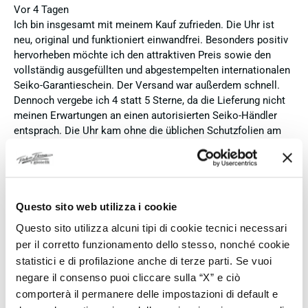
Vor 4 Tagen
Ich bin insgesamt mit meinem Kauf zufrieden. Die Uhr ist
neu, original und funktioniert einwandfrei. Besonders positiv
hervorheben möchte ich den attraktiven Preis sowie den
vollständig ausgefüllten und abgestempelten internationalen
Seiko-Garantieschein. Der Versand war außerdem schnell.
Dennoch vergebe ich 4 statt 5 Sterne, da die Lieferung nicht
meinen Erwartungen an einen autorisierten Seiko-Händler
entsprach. Die Uhr kam ohne die üblichen Schutzfolien am
Armband, die Originalverpackung entsprach nicht der
Verpackung, die ich von diesem Modell aus offiziellen
Präsentationen und Videos kenne (andere Box und anderes
Uhrenkissen), und auch die Seiko-Hangtags mit
Questo sito web utilizza i cookie
Modellinformationen fehlten. Die Uhr selbst ist in neuem
Zustand und weist keine Gebrauchsspuren auf. Dennoch
Questo sito utilizza alcuni tipi di cookie tecnici necessari
hätte ich bei einer hochwertigen Uhr dieser Preisklasse
per il corretto funzionamento dello stesso, nonché cookie
erwartet, dass sie mit der vollständigen Originalpräsentation
statistici e di profilazione anche di terze parti. Se vuoi
geliefert wird. Insgesamt empfehle ich den Händler aufgrund
negare il consenso puoi cliccare sulla “X” e ciò
des guten Preises und der seriösen Abwicklung, hoffe
comporterà il permanere delle impostazioni di default e
jedoch, dass bei zukünftigen Bestellungen mehr Wert auf