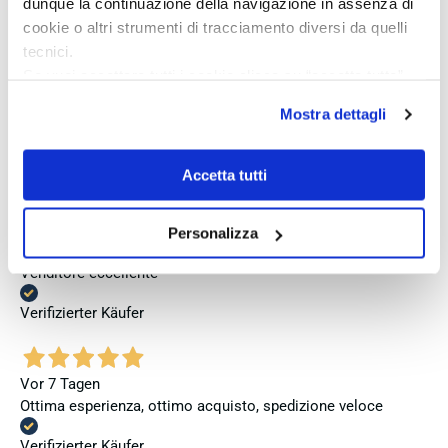
dunque la continuazione della navigazione in assenza di
eine vollständige und originale Präsentation gelegt wird.
cookie o altri strumenti di tracciamento diversi da quelli
Verifizierter Käufer
tecnici.
Se vuoi accettare tutti i cookie clicca su “accetta tutto”,
se invece vuoi autonomamente selezionare i cookie da
Mostra dettagli
Vor 4 Tagen
accettare clicca su personalizza.
Perfetto
Se vuoi saperne di più consulta la
privacy policy
e la
cookie policy
.
Accetta tutti
Verifizierter Käufer
Personalizza
Vor 5 Tagen
Venditore eccellente
Verifizierter Käufer
Vor 7 Tagen
Ottima esperienza, ottimo acquisto, spedizione veloce
Verifizierter Käufer