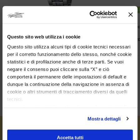
DISPONIBILITA IMMEDIATA
DISPONIBILITA
Festina Classic White Herrenuhr Stahl
Festina Chr
43 mm
45 mm
Questo sito web utilizza i cookie
€
79,20
€
183,2
€
99,00
€
229,00
Questo sito utilizza alcuni tipi di cookie tecnici necessari
per il corretto funzionamento dello stesso, nonché cookie
statistici e di profilazione anche di terze parti. Se vuoi
negare il consenso puoi cliccare sulla “X” e ciò
comporterà il permanere delle impostazioni di default e
dunque la continuazione della navigazione in assenza di
cookie o altri strumenti di tracciamento diversi da quelli
tecnici.
Se vuoi accettare tutti i cookie clicca su “accetta tutto”,
se invece vuoi autonomamente selezionare i cookie da
Mostra dettagli
accettare clicca su personalizza.
Se vuoi saperne di più consulta la
privacy policy
e la
cookie policy
.
Accetta tutti