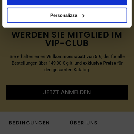
Personalizza
WERDEN SIE MITGLIED IM
VIP-CLUB
Sie erhalten einen
Willkommensrabatt von 5 €
, der für alle
Bestellungen über 149,00 € gilt, und
exklusive Preise
für
den gesamten Katalog.
JETZT ANMELDEN
BEDINGUNGEN
ÜBER UNS