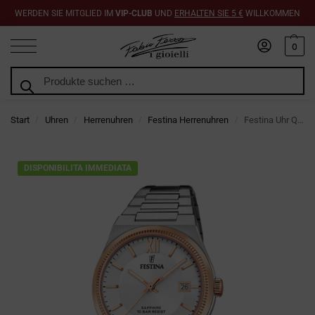
WERDEN SIE MITGLIED IM
VIP-CLUB
UND
ERHALTEN SIE 5 €
WILLKOMMEN
0
Suchen
Start
Uhren
Herrenuhren
Festina Herrenuhren
Festina Uhr Quarz Grau Swiss Made 40 mm
/
/
/
/
DISPONIBILITA IMMEDIATA