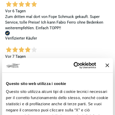
Vor 6 Tagen
Zum dritten mal dort von Fope Schmuck gekauft. Super
Service, tolle Preise! Ich kann Fabio Ferro ohne Bedenken
weiterempfehlen. Einfach TOPP!!
Verifizierter Käufer
Vor 7 Tagen
Ich bin insgesamt mit meinem Kauf zufrieden. Die Uhr ist
neu, original und funktioniert einwandfrei. Besonders positiv
hervorheben möchte ich den attraktiven Preis sowie den
vollständig ausgefüllten und abgestempelten internationalen
Questo sito web utilizza i cookie
Seiko-Garantieschein. Der Versand war außerdem schnell.
Dennoch vergebe ich 4 statt 5 Sterne, da die Lieferung nicht
Questo sito utilizza alcuni tipi di cookie tecnici necessari
meinen Erwartungen an einen autorisierten Seiko-Händler
per il corretto funzionamento dello stesso, nonché cookie
entsprach. Die Uhr kam ohne die üblichen Schutzfolien am
statistici e di profilazione anche di terze parti. Se vuoi
Armband, die Originalverpackung entsprach nicht der
negare il consenso puoi cliccare sulla “X” e ciò
Verpackung, die ich von diesem Modell aus offiziellen