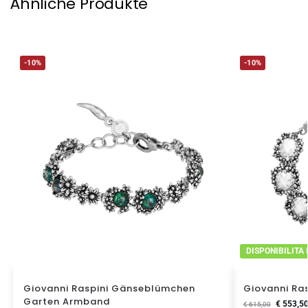
Ähnliche Produkte
-10%
-10%
DISPONIBILITA
Giovanni Raspini Gänseblümchen
Giovanni Ra
Garten Armband
€
553,5
€
615,00