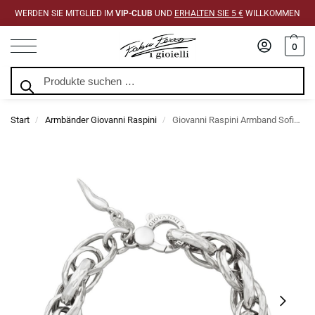
WERDEN SIE MITGLIED IM
VIP-CLUB
UND
ERHALTEN SIE 5 €
WILLKOMMEN
0
Suchen
Start
Armbänder Giovanni Raspini
Giovanni Raspini Armband Sofia Ketten
/
/