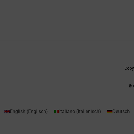
Copyr
English
(
Englisch
)
Italiano
(
Italienisch
)
Deutsch