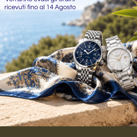
TGLIED IM VIP-CLUB
batt von 5 €
, der für alle Bestellungen über
e
für den gesamten Katalog.