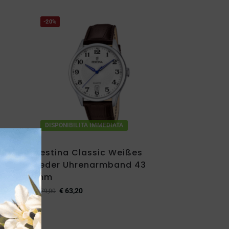
-20%
DISPONIBILITA IMMEDIATA
Festina Classic Weißes
Leder Uhrenarmband 43
mm
€
63,20
€
79,00