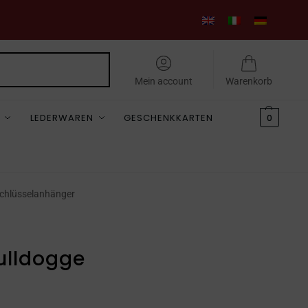
Suchen
Mein account
Warenkorb
LEDERWAREN
GESCHENKKARTEN
0
Schlüsselanhänger
ulldogge