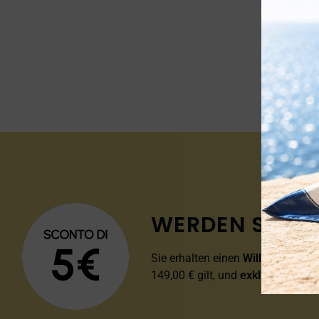
WERDEN SIE MI
Sie erhalten einen
Willkommensra
149,00 € gilt, und
exklusive Preis