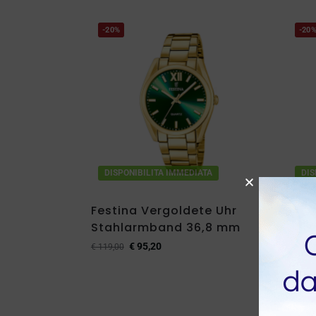
-20%
-20
DISPONIBILITA IMMEDIATA
DIS
Festina Vergoldete Uhr
Fest
Stahlarmband 36,8 mm
Quar
€
95,20
€
119,00
€
99,00