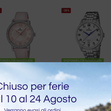
%
-20%
PONIBILITA IMMEDIATA
DISPONIBILITA IMMEDIATA
ina Boyfriend Rosa
Festina Classic White
z 36,5 mm Uhr
Herrenuhr Stahl 43 mm
€
79,20
€
79,20
€
99,00