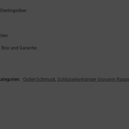
terlingsilber.
lien.
i Box und Garantie.
ategorien:
Outlet-Schmuck
,
Schlüsselanhänger Giovanni Raspi