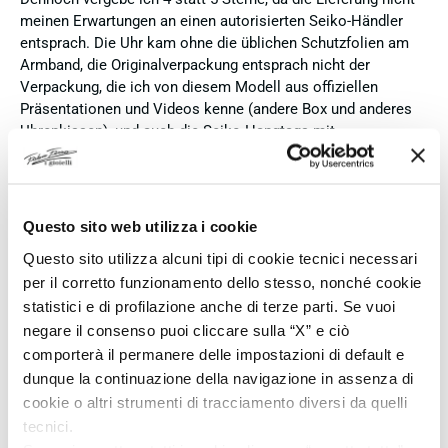
meinen Erwartungen an einen autorisierten Seiko-Händler
entsprach. Die Uhr kam ohne die üblichen Schutzfolien am
Armband, die Originalverpackung entsprach nicht der
Verpackung, die ich von diesem Modell aus offiziellen
Präsentationen und Videos kenne (andere Box und anderes
Uhrenkissen), und auch die Seiko-Hangtags mit
Modellinformationen fehlten. Die Uhr selbst ist in neuem
Zustand und weist keine Gebrauchsspuren auf. Dennoch
hätte ich bei einer hochwertigen Uhr dieser Preisklasse
erwartet, dass sie mit der vollständigen Originalpräsentation
Questo sito web utilizza i cookie
geliefert wird. Insgesamt empfehle ich den Händler aufgrund
Questo sito utilizza alcuni tipi di cookie tecnici necessari
des guten Preises und der seriösen Abwicklung, hoffe
per il corretto funzionamento dello stesso, nonché cookie
jedoch, dass bei zukünftigen Bestellungen mehr Wert auf
statistici e di profilazione anche di terze parti. Se vuoi
eine vollständige und originale Präsentation gelegt wird.
negare il consenso puoi cliccare sulla “X” e ciò
Verifizierter Käufer
comporterà il permanere delle impostazioni di default e
dunque la continuazione della navigazione in assenza di
cookie o altri strumenti di tracciamento diversi da quelli
Vor 4 Tagen
tecnici.
Perfetto