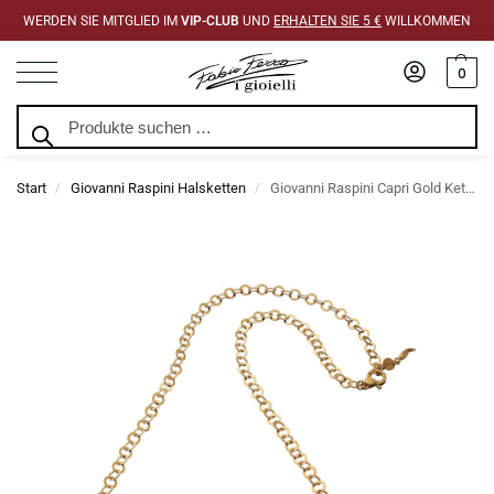
WERDEN SIE MITGLIED IM
VIP-CLUB
UND
ERHALTEN SIE 5 €
WILLKOMMEN
0
Suchen
Start
Giovanni Raspini Halsketten
Giovanni Raspini Capri Gold Kette Halskette
/
/