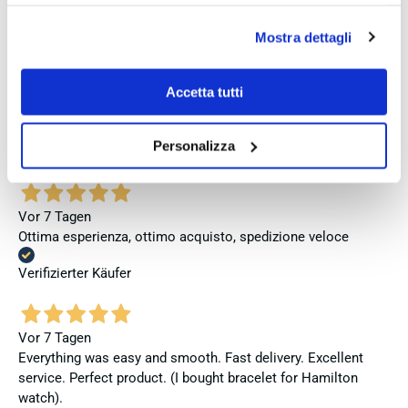
Se vuoi accettare tutti i cookie clicca su “accetta tutto”,
se invece vuoi autonomamente selezionare i cookie da
Verifizierter Käufer
Mostra dettagli
accettare clicca su personalizza.
Se vuoi saperne di più consulta la
privacy policy
e la
cookie policy
.
Accetta tutti
Vor 5 Tagen
Venditore eccellente
Personalizza
Verifizierter Käufer
Vor 7 Tagen
Ottima esperienza, ottimo acquisto, spedizione veloce
Verifizierter Käufer
Vor 7 Tagen
Everything was easy and smooth. Fast delivery. Excellent
service. Perfect product. (I bought bracelet for Hamilton
watch).