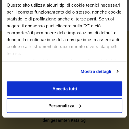
Questo sito utilizza alcuni tipi di cookie tecnici necessari
per il corretto funzionamento dello stesso, nonché cookie
statistici e di profilazione anche di terze parti. Se vuoi
negare il consenso puoi cliccare sulla “X” e ciò
comporterà il permanere delle impostazioni di default e
dunque la continuazione della navigazione in assenza di
cookie o altri strumenti di tracciamento diversi da quelli
tecnici.
Se vuoi accettare tutti i cookie clicca su “accetta tutto”,
se invece vuoi autonomamente selezionare i cookie da
Mostra dettagli
accettare clicca su personalizza.
Se vuoi saperne di più consulta la
privacy policy
e la
WERDEN SIE MITGLIED IM
cookie policy
.
Accetta tutti
VIP-CLUB
Personalizza
Sie erhalten einen
Willkommensrabatt von 5 €
, der für alle
Bestellungen über 149,00 € gilt, und
exklusive Preise
für
den gesamten Katalog.