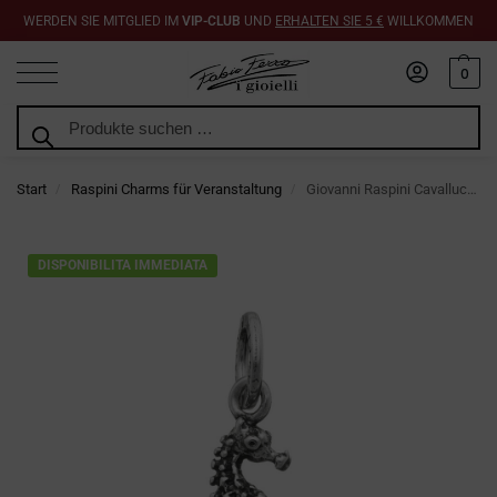
WERDEN SIE MITGLIED IM
VIP-CLUB
UND
ERHALTEN SIE 5 €
WILLKOMMEN
0
Suchen
Start
Raspini Charms für Veranstaltung
Giovanni Raspini Cavalluccio Marino Charme
/
/
DISPONIBILITA IMMEDIATA