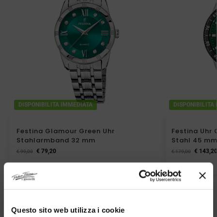
DISPONIBILITA IMMEDIATA
DISPONIBILITA
Festina Glamour Green Uhr
Festina Uhr
Stahlarmband 32 mm
Stahl 45 m
€
79,20
€
143,2
€
99,00
€
179,00
Questo sito web utilizza i cookie