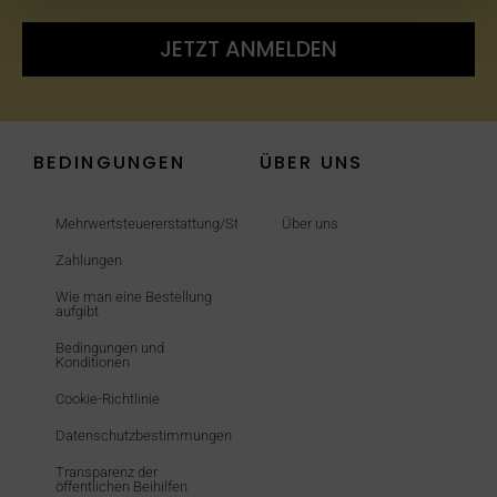
JETZT ANMELDEN
BEDINGUNGEN
ÜBER UNS
Mehrwertsteuererstattung/Steuerfrei
Über uns
Zahlungen
Wie man eine Bestellung
aufgibt
Bedingungen und
Konditionen
Cookie-Richtlinie
Datenschutzbestimmungen
Transparenz der
öffentlichen Beihilfen