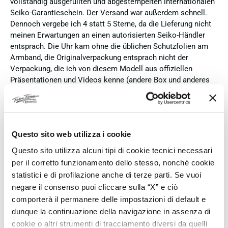
vollständig ausgefüllten und abgestempelten internationalen
Seiko-Garantieschein. Der Versand war außerdem schnell.
Dennoch vergebe ich 4 statt 5 Sterne, da die Lieferung nicht
meinen Erwartungen an einen autorisierten Seiko-Händler
entsprach. Die Uhr kam ohne die üblichen Schutzfolien am
Armband, die Originalverpackung entsprach nicht der
Verpackung, die ich von diesem Modell aus offiziellen
Präsentationen und Videos kenne (andere Box und anderes
Uhrenkissen), und auch die Seiko-Hangtags mit
Modellinformationen fehlten. Die Uhr selbst ist in neuem
Zustand und weist keine Gebrauchsspuren auf. Dennoch
hätte ich bei einer hochwertigen Uhr dieser Preisklasse
Questo sito web utilizza i cookie
erwartet, dass sie mit der vollständigen Originalpräsentation
geliefert wird. Insgesamt empfehle ich den Händler aufgrund
Questo sito utilizza alcuni tipi di cookie tecnici necessari
des guten Preises und der seriösen Abwicklung, hoffe
per il corretto funzionamento dello stesso, nonché cookie
jedoch, dass bei zukünftigen Bestellungen mehr Wert auf
statistici e di profilazione anche di terze parti. Se vuoi
eine vollständige und originale Präsentation gelegt wird.
negare il consenso puoi cliccare sulla “X” e ciò
comporterà il permanere delle impostazioni di default e
Verifizierter Käufer
dunque la continuazione della navigazione in assenza di
cookie o altri strumenti di tracciamento diversi da quelli