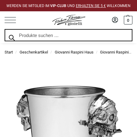
WERDEN SIE MITGLIED IM
VIP-CLUB
UND
ERHALTEN SIE 5 €
WILLKOMMEN
0
Suchen
Start
Geschenkartikel
Giovanni Raspini Haus
Giovanni Raspini Champagner-Eimer
/
/
/