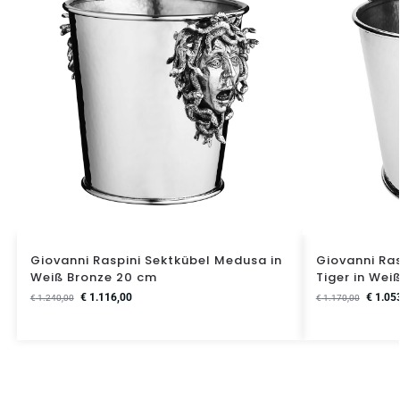
Giovanni Raspini Sektkübel Medusa in
Giovanni Ra
Weiß Bronze 20 cm
Tiger in Wei
€
1.116,00
€
1.05
€
1.240,00
€
1.170,00