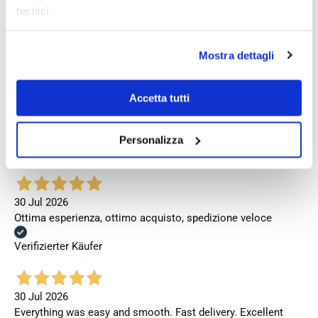
tecnici.
Vor 5 Tagen
Se vuoi accettare tutti i cookie clicca su “accetta tutto”,
Perfetto
se invece vuoi autonomamente selezionare i cookie da
Mostra dettagli
Verifizierter Käufer
accettare clicca su personalizza.
Se vuoi saperne di più consulta la
privacy policy
e la
cookie policy
.
Accetta tutti
Vor 6 Tagen
Venditore eccellente
Personalizza
Verifizierter Käufer
30 Jul 2026
Ottima esperienza, ottimo acquisto, spedizione veloce
Verifizierter Käufer
30 Jul 2026
Everything was easy and smooth. Fast delivery. Excellent