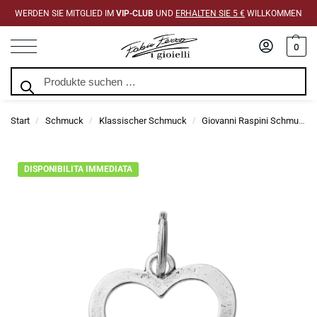
WERDEN SIE MITGLIED IM
VIP-CLUB
UND
ERHALTEN SIE 5 €
WILLKOMMEN
0
Suchen
Start
Schmuck
Klassischer Schmuck
Giovanni Raspini Schmuck
/
/
/
DISPONIBILITA IMMEDIATA