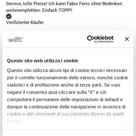
Service, tolle Preise! Ich kann Fabio Ferro ohne Bedenken
weiterempfehlen. Einfach TOPP!!
Verifizierter Käufer
02 Aug 2026
Ich bin insgesamt mit meinem Kauf zufrieden. Die Uhr ist
neu, original und funktioniert einwandfrei. Besonders positiv
Questo sito web utilizza i cookie
hervorheben möchte ich den attraktiven Preis sowie den
Questo sito utilizza alcuni tipi di cookie tecnici necessari
vollständig ausgefüllten und abgestempelten internationalen
per il corretto funzionamento dello stesso, nonché cookie
Seiko-Garantieschein. Der Versand war außerdem schnell.
Dennoch vergebe ich 4 statt 5 Sterne, da die Lieferung nicht
statistici e di profilazione anche di terze parti. Se vuoi
meinen Erwartungen an einen autorisierten Seiko-Händler
negare il consenso puoi cliccare sulla “X” e ciò
entsprach. Die Uhr kam ohne die üblichen Schutzfolien am
comporterà il permanere delle impostazioni di default e
Armband, die Originalverpackung entsprach nicht der
dunque la continuazione della navigazione in assenza di
Verpackung, die ich von diesem Modell aus offiziellen
cookie o altri strumenti di tracciamento diversi da quelli
Präsentationen und Videos kenne (andere Box und anderes
tecnici.
Uhrenkissen), und auch die Seiko-Hangtags mit
Se vuoi accettare tutti i cookie clicca su “accetta tutto”,
Modellinformationen fehlten. Die Uhr selbst ist in neuem
se invece vuoi autonomamente selezionare i cookie da