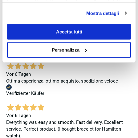
Se vuoi accettare tutti i cookie clicca su “accetta tutto”,
se invece vuoi autonomamente selezionare i cookie da
Verifizierter Käufer
Mostra dettagli
accettare clicca su personalizza.
Se vuoi saperne di più consulta la
privacy policy
e la
cookie policy
.
Accetta tutti
Vor 4 Tagen
Venditore eccellente
Personalizza
Verifizierter Käufer
Vor 6 Tagen
Ottima esperienza, ottimo acquisto, spedizione veloce
Verifizierter Käufer
Vor 6 Tagen
Everything was easy and smooth. Fast delivery. Excellent
service. Perfect product. (I bought bracelet for Hamilton
watch).