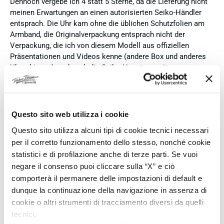
Dennoch vergebe ich 4 statt 5 Sterne, da die Lieferung nicht
meinen Erwartungen an einen autorisierten Seiko-Händler
entsprach. Die Uhr kam ohne die üblichen Schutzfolien am
Armband, die Originalverpackung entsprach nicht der
Verpackung, die ich von diesem Modell aus offiziellen
Präsentationen und Videos kenne (andere Box und anderes
Uhrenkissen), und auch die Seiko-Hangtags mit
Modellinformationen fehlten. Die Uhr selbst ist in neuem
Zustand und weist keine Gebrauchsspuren auf. Dennoch
hätte ich bei einer hochwertigen Uhr dieser Preisklasse
erwartet, dass sie mit der vollständigen Originalpräsentation
Questo sito web utilizza i cookie
geliefert wird. Insgesamt empfehle ich den Händler aufgrund
Questo sito utilizza alcuni tipi di cookie tecnici necessari
des guten Preises und der seriösen Abwicklung, hoffe
per il corretto funzionamento dello stesso, nonché cookie
jedoch, dass bei zukünftigen Bestellungen mehr Wert auf
statistici e di profilazione anche di terze parti. Se vuoi
eine vollständige und originale Präsentation gelegt wird.
negare il consenso puoi cliccare sulla “X” e ciò
Verifizierter Käufer
comporterà il permanere delle impostazioni di default e
dunque la continuazione della navigazione in assenza di
cookie o altri strumenti di tracciamento diversi da quelli
Vor 4 Tagen
tecnici.
Perfetto