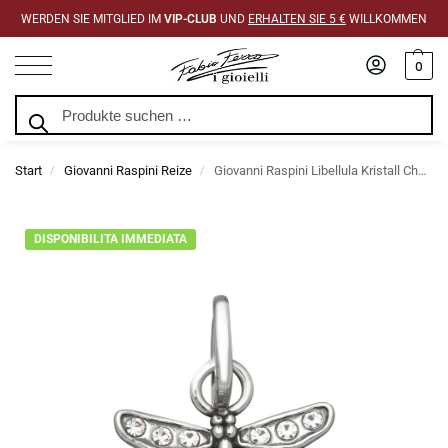
WERDEN SIE MITGLIED IM
VIP-CLUB
UND
ERHALTEN SIE 5 €
WILLKOMMEN
0
Suchen
Start
Giovanni Raspini Reize
Giovanni Raspini Libellula Kristall Charme
/
/
DISPONIBILITA IMMEDIATA