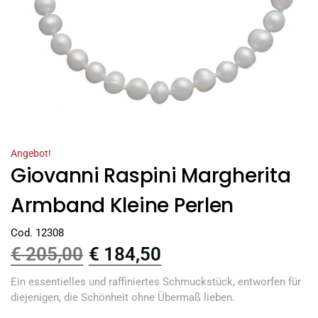
Angebot!
Giovanni Raspini Margherita
Armband Kleine Perlen
Cod. 12308
€
205,00
€
184,50
Ein essentielles und raffiniertes Schmuckstück, entworfen für
diejenigen, die Schönheit ohne Übermaß lieben.