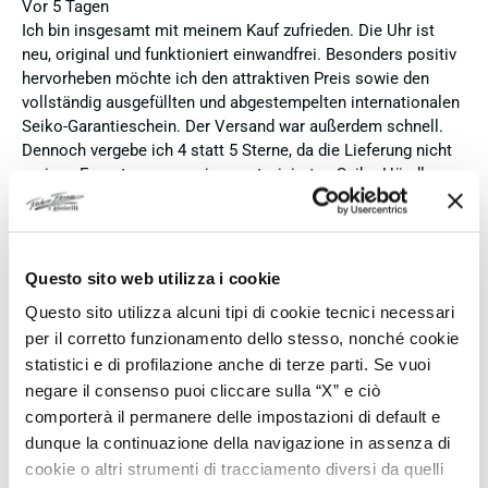
Vor 5 Tagen
Ich bin insgesamt mit meinem Kauf zufrieden. Die Uhr ist
neu, original und funktioniert einwandfrei. Besonders positiv
hervorheben möchte ich den attraktiven Preis sowie den
vollständig ausgefüllten und abgestempelten internationalen
Seiko-Garantieschein. Der Versand war außerdem schnell.
Dennoch vergebe ich 4 statt 5 Sterne, da die Lieferung nicht
meinen Erwartungen an einen autorisierten Seiko-Händler
entsprach. Die Uhr kam ohne die üblichen Schutzfolien am
Armband, die Originalverpackung entsprach nicht der
Verpackung, die ich von diesem Modell aus offiziellen
Präsentationen und Videos kenne (andere Box und anderes
Questo sito web utilizza i cookie
Uhrenkissen), und auch die Seiko-Hangtags mit
Questo sito utilizza alcuni tipi di cookie tecnici necessari
Modellinformationen fehlten. Die Uhr selbst ist in neuem
per il corretto funzionamento dello stesso, nonché cookie
Zustand und weist keine Gebrauchsspuren auf. Dennoch
statistici e di profilazione anche di terze parti. Se vuoi
hätte ich bei einer hochwertigen Uhr dieser Preisklasse
erwartet, dass sie mit der vollständigen Originalpräsentation
negare il consenso puoi cliccare sulla “X” e ciò
geliefert wird. Insgesamt empfehle ich den Händler aufgrund
comporterà il permanere delle impostazioni di default e
des guten Preises und der seriösen Abwicklung, hoffe
dunque la continuazione della navigazione in assenza di
jedoch, dass bei zukünftigen Bestellungen mehr Wert auf
cookie o altri strumenti di tracciamento diversi da quelli
eine vollständige und originale Präsentation gelegt wird.