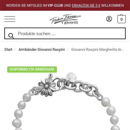
WERDEN SIE MITGLIED IM
VIP-CLUB
UND
ERHALTEN SIE 5 €
WILLKOMMEN
0
Suchen
Start
Armbänder Giovanni Raspini
Giovanni Raspini Margherita Armband Kleine Perlen
/
/
DISPONIBILITA IMMEDIATA