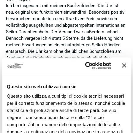
Ich bin insgesamt mit meinem Kauf zufrieden. Die Uhr ist
neu, original und funktioniert einwandfrei. Besonders positiv
hervorheben möchte ich den attraktiven Preis sowie den
vollständig ausgefüllten und abgestempelten internationalen
Seiko-Garantieschein. Der Versand war außerdem schnell.
Dennoch vergebe ich 4 statt 5 Sterne, da die Lieferung nicht
meinen Erwartungen an einen autorisierten Seiko-Händler
entsprach. Die Uhr kam ohne die üblichen Schutzfolien am
Armband, die Originalverpackung entsprach nicht der
Verpackung, die ich von diesem Modell aus offiziellen
Präsentationen und Videos kenne (andere Box und anderes
Uhrenkissen), und auch die Seiko-Hangtags mit
Modellinformationen fehlten. Die Uhr selbst ist in neuem
Questo sito web utilizza i cookie
Zustand und weist keine Gebrauchsspuren auf. Dennoch
Questo sito utilizza alcuni tipi di cookie tecnici necessari
hätte ich bei einer hochwertigen Uhr dieser Preisklasse
per il corretto funzionamento dello stesso, nonché cookie
erwartet, dass sie mit der vollständigen Originalpräsentation
statistici e di profilazione anche di terze parti. Se vuoi
geliefert wird. Insgesamt empfehle ich den Händler aufgrund
des guten Preises und der seriösen Abwicklung, hoffe
negare il consenso puoi cliccare sulla “X” e ciò
jedoch, dass bei zukünftigen Bestellungen mehr Wert auf
comporterà il permanere delle impostazioni di default e
eine vollständige und originale Präsentation gelegt wird.
dunque la continuazione della navigazione in assenza di