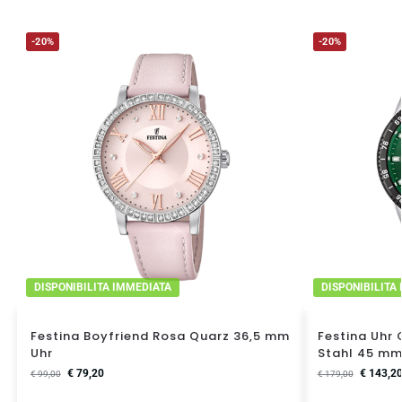
-20%
-20%
DISPONIBILITA IMMEDIATA
DISPONIBILITA
Festina Boyfriend Rosa Quarz 36,5 mm
Festina Uhr
Uhr
Stahl 45 m
€
79,20
€
143,2
€
99,00
€
179,00