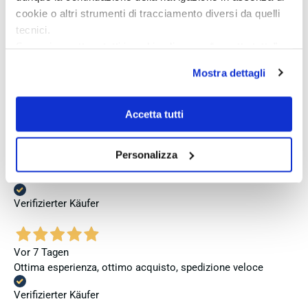
cookie o altri strumenti di tracciamento diversi da quelli
Verifizierter Käufer
tecnici.
Se vuoi accettare tutti i cookie clicca su “accetta tutto”,
se invece vuoi autonomamente selezionare i cookie da
Vor 4 Tagen
Mostra dettagli
accettare clicca su personalizza.
Perfetto
Se vuoi saperne di più consulta la
privacy policy
e la
Verifizierter Käufer
cookie policy
.
Accetta tutti
Personalizza
Vor 5 Tagen
Venditore eccellente
Verifizierter Käufer
Vor 7 Tagen
Ottima esperienza, ottimo acquisto, spedizione veloce
Verifizierter Käufer