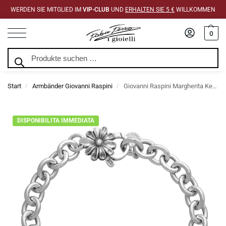
WERDEN SIE MITGLIED IM
VIP-CLUB
UND
ERHALTEN SIE 5 €
WILLKOMMEN
0
Suchen
Start
Armbänder Giovanni Raspini
Giovanni Raspini Margherita Kettenarmband
/
/
DISPONIBILITA IMMEDIATA