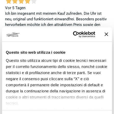
Vor 5 Tagen
Ich bin insgesamt mit meinem Kauf zufrieden. Die Uhr ist
neu, original und funktioniert einwandfrei. Besonders positiv
hervorheben möchte ich den attraktiven Preis sowie den
vollständig ausgefüllten und abgestempelten internationalen
Seiko-Garantieschein. Der Versand war außerdem schnell.
Dennoch vergebe ich 4 statt 5 Sterne, da die Lieferung nicht
meinen Erwartungen an einen autorisierten Seiko-Händler
Questo sito web utilizza i cookie
entsprach. Die Uhr kam ohne die üblichen Schutzfolien am
Armband, die Originalverpackung entsprach nicht der
Questo sito utilizza alcuni tipi di cookie tecnici necessari
Verpackung, die ich von diesem Modell aus offiziellen
per il corretto funzionamento dello stesso, nonché cookie
Präsentationen und Videos kenne (andere Box und anderes
statistici e di profilazione anche di terze parti. Se vuoi
Uhrenkissen), und auch die Seiko-Hangtags mit
negare il consenso puoi cliccare sulla “X” e ciò
Modellinformationen fehlten. Die Uhr selbst ist in neuem
comporterà il permanere delle impostazioni di default e
Zustand und weist keine Gebrauchsspuren auf. Dennoch
dunque la continuazione della navigazione in assenza di
hätte ich bei einer hochwertigen Uhr dieser Preisklasse
cookie o altri strumenti di tracciamento diversi da quelli
erwartet, dass sie mit der vollständigen Originalpräsentation
geliefert wird. Insgesamt empfehle ich den Händler aufgrund
tecnici.
des guten Preises und der seriösen Abwicklung, hoffe
Se vuoi accettare tutti i cookie clicca su “accetta tutto”,