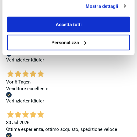
jedoch, dass bei zukünftigen Bestellungen mehr Wert auf
se invece vuoi autonomamente selezionare i cookie da
Mostra dettagli
eine vollständige und originale Präsentation gelegt wird.
accettare clicca su personalizza.
Se vuoi saperne di più consulta la
privacy policy
e la
Verifizierter Käufer
cookie policy
.
Accetta tutti
Vor 5 Tagen
Personalizza
Perfetto
Verifizierter Käufer
Vor 6 Tagen
Venditore eccellente
Verifizierter Käufer
30 Jul 2026
Ottima esperienza, ottimo acquisto, spedizione veloce