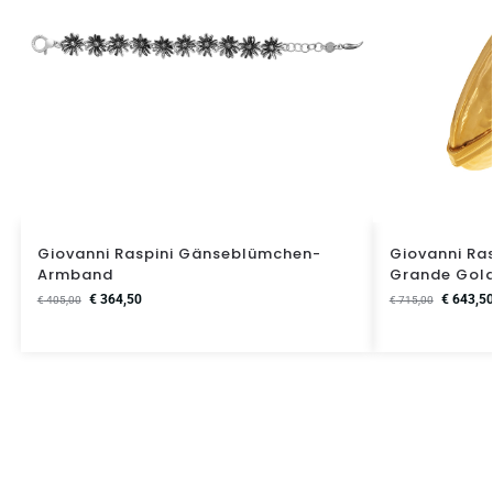
Giovanni Raspini Gänseblümchen-
Giovanni Ra
Armband
Grande Gol
€
364,50
€
643,5
€
405,00
€
715,00