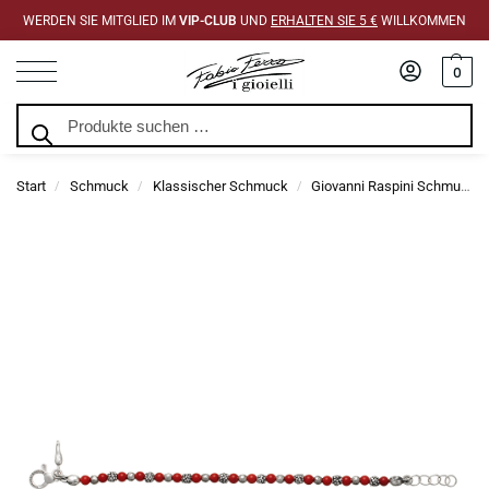
WERDEN SIE MITGLIED IM
VIP-CLUB
UND
ERHALTEN SIE 5 €
WILLKOMMEN
0
Suchen
Start
Schmuck
Klassischer Schmuck
Giovanni Raspini Schmuck
/
/
/