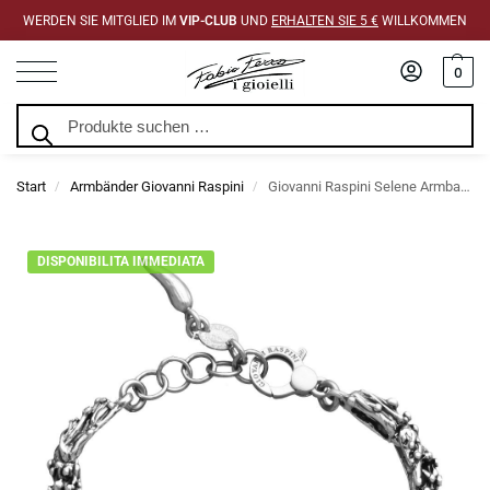
WERDEN SIE MITGLIED IM
VIP-CLUB
UND
ERHALTEN SIE 5 €
WILLKOMMEN
0
Suchen
Start
Armbänder Giovanni Raspini
Giovanni Raspini Selene Armband
/
/
DISPONIBILITA IMMEDIATA