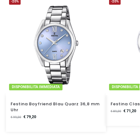
-20%
-20%
DISPONIBILITA IMMEDIATA
DISPONIBILITA
Festina Boyfriend Blau Quarz 36,8 mm
Festina Clas
Uhr
€
71,20
€
89,00
€
79,20
€
99,00