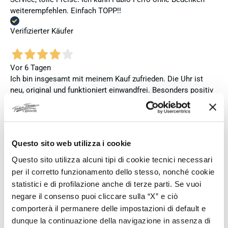
weiterempfehlen. Einfach TOPP!!
Verifizierter Käufer
Vor 6 Tagen
Ich bin insgesamt mit meinem Kauf zufrieden. Die Uhr ist
neu, original und funktioniert einwandfrei. Besonders positiv
hervorheben möchte ich den attraktiven Preis sowie den
vollständig ausgefüllten und abgestempelten internationalen
Seiko-Garantieschein. Der Versand war außerdem schnell.
Dennoch vergebe ich 4 statt 5 Sterne, da die Lieferung nicht
Questo sito web utilizza i cookie
meinen Erwartungen an einen autorisierten Seiko-Händler
entsprach. Die Uhr kam ohne die üblichen Schutzfolien am
Questo sito utilizza alcuni tipi di cookie tecnici necessari
Armband, die Originalverpackung entsprach nicht der
per il corretto funzionamento dello stesso, nonché cookie
Verpackung, die ich von diesem Modell aus offiziellen
statistici e di profilazione anche di terze parti. Se vuoi
Präsentationen und Videos kenne (andere Box und anderes
negare il consenso puoi cliccare sulla “X” e ciò
Uhrenkissen), und auch die Seiko-Hangtags mit
comporterà il permanere delle impostazioni di default e
Modellinformationen fehlten. Die Uhr selbst ist in neuem
dunque la continuazione della navigazione in assenza di
Zustand und weist keine Gebrauchsspuren auf. Dennoch