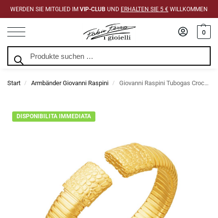
WERDEN SIE MITGLIED IM
VIP-CLUB
UND
ERHALTEN SIE 5 €
WILLKOMMEN
0
Suchen
Start
Armbänder Giovanni Raspini
Giovanni Raspini Tubogas Croco Dorato Armband
/
/
DISPONIBILITA IMMEDIATA