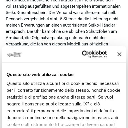
hervorheben möchte ich den attraktiven Preis sowie den
vollständig ausgefüllten und abgestempelten internationalen
Seiko-Garantieschein. Der Versand war außerdem schnell.
Dennoch vergebe ich 4 statt 5 Sterne, da die Lieferung nicht
meinen Erwartungen an einen autorisierten Seiko-Händler
entsprach. Die Uhr kam ohne die üblichen Schutzfolien am
Armband, die Originalverpackung entsprach nicht der
Verpackung, die ich von diesem Modell aus offiziellen
Präsentationen und Videos kenne (andere Box und anderes
Uhrenkissen), und auch die Seiko-Hangtags mit
Modellinformationen fehlten. Die Uhr selbst ist in neuem
Zustand und weist keine Gebrauchsspuren auf. Dennoch
Questo sito web utilizza i cookie
hätte ich bei einer hochwertigen Uhr dieser Preisklasse
erwartet, dass sie mit der vollständigen Originalpräsentation
Questo sito utilizza alcuni tipi di cookie tecnici necessari
geliefert wird. Insgesamt empfehle ich den Händler aufgrund
per il corretto funzionamento dello stesso, nonché cookie
des guten Preises und der seriösen Abwicklung, hoffe
statistici e di profilazione anche di terze parti. Se vuoi
jedoch, dass bei zukünftigen Bestellungen mehr Wert auf
negare il consenso puoi cliccare sulla “X” e ciò
eine vollständige und originale Präsentation gelegt wird.
comporterà il permanere delle impostazioni di default e
dunque la continuazione della navigazione in assenza di
Verifizierter Käufer
cookie o altri strumenti di tracciamento diversi da quelli