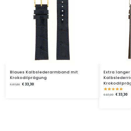
Blaues Kalbslederarmband mit
Extra langer
Krokodilprägung
Kalbslederr
Krokodilprä
€
33,30
€
37,00
€
33,30
€
37,00