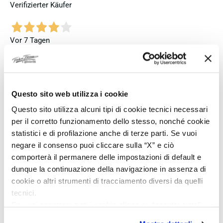
Verifizierter Käufer
Vor 7 Tagen
Ich bin insgesamt mit meinem Kauf zufrieden. Die Uhr ist
neu, original und funktioniert einwandfrei. Besonders positiv
hervorheben möchte ich den attraktiven Preis sowie den
vollständig ausgefüllten und abgestempelten internationalen
Questo sito web utilizza i cookie
Seiko-Garantieschein. Der Versand war außerdem schnell.
Dennoch vergebe ich 4 statt 5 Sterne, da die Lieferung nicht
Questo sito utilizza alcuni tipi di cookie tecnici necessari
meinen Erwartungen an einen autorisierten Seiko-Händler
per il corretto funzionamento dello stesso, nonché cookie
entsprach. Die Uhr kam ohne die üblichen Schutzfolien am
statistici e di profilazione anche di terze parti. Se vuoi
Armband, die Originalverpackung entsprach nicht der
negare il consenso puoi cliccare sulla “X” e ciò
Verpackung, die ich von diesem Modell aus offiziellen
comporterà il permanere delle impostazioni di default e
Präsentationen und Videos kenne (andere Box und anderes
dunque la continuazione della navigazione in assenza di
Uhrenkissen), und auch die Seiko-Hangtags mit
cookie o altri strumenti di tracciamento diversi da quelli
Modellinformationen fehlten. Die Uhr selbst ist in neuem
tecnici.
Zustand und weist keine Gebrauchsspuren auf. Dennoch
hätte ich bei einer hochwertigen Uhr dieser Preisklasse
Se vuoi accettare tutti i cookie clicca su “accetta tutto”,
erwartet, dass sie mit der vollständigen Originalpräsentation
se invece vuoi autonomamente selezionare i cookie da