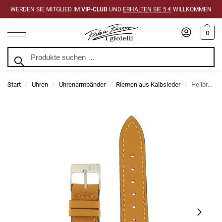
WERDEN SIE MITGLIED IM
VIP-CLUB
UND
ERHALTEN SIE 5 €
WILLKOMMEN
0
Suchen
Start
Uhren
Uhrenarmbänder
Riemen aus Kalbsleder
Hellbraunes perforiertes Lederarmband im Racing-Stil
/
/
/
/