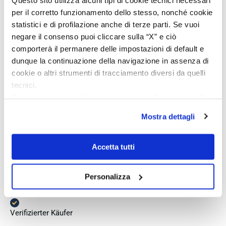
Verifizierter Käufer
per il corretto funzionamento dello stesso, nonché cookie
statistici e di profilazione anche di terze parti. Se vuoi
negare il consenso puoi cliccare sulla “X” e ciò
Vor 4 Tagen
comporterà il permanere delle impostazioni di default e
Perfetto
dunque la continuazione della navigazione in assenza di
cookie o altri strumenti di tracciamento diversi da quelli
Verifizierter Käufer
tecnici.
Se vuoi accettare tutti i cookie clicca su “accetta tutto”,
se invece vuoi autonomamente selezionare i cookie da
Vor 5 Tagen
Mostra dettagli
accettare clicca su personalizza.
Venditore eccellente
Se vuoi saperne di più consulta la
privacy policy
e la
cookie policy
.
Verifizierter Käufer
Accetta tutti
Personalizza
Vor 7 Tagen
Ottima esperienza, ottimo acquisto, spedizione veloce
Verifizierter Käufer