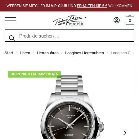
WERDEN SIE MITGLIED IM
VIP-CLUB
UND
ERHALTEN SIE 5 €
WILLKOMMEN
0
Suchen
Start
Uhren
Herrenuhren
Longines Herrenuhren
Longines Conquest Schwarz Automatik 38 mm Uhr
/
/
/
/
DISPONIBILITA IMMEDIATA