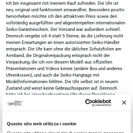
Ich bin insgesamt mit meinem Kauf zufrieden. Die Uhr ist
neu, original und funktioniert einwandfrei. Besonders positiv
hervorheben möchte ich den attraktiven Preis sowie den
vollständig ausgefüllten und abgestempelten internationalen
Seiko-Garantieschein. Der Versand war außerdem schnell.
Dennoch vergebe ich 4 statt 5 Sterne, da die Lieferung nicht
meinen Erwartungen an einen autorisierten Seiko-Händler
entsprach. Die Uhr kam ohne die üblichen Schutzfolien am
Armband, die Originalverpackung entsprach nicht der
Verpackung, die ich von diesem Modell aus offiziellen
Präsentationen und Videos kenne (andere Box und anderes
Uhrenkissen), und auch die Seiko-Hangtags mit
Modellinformationen fehlten. Die Uhr selbst ist in neuem
Zustand und weist keine Gebrauchsspuren auf. Dennoch
hätte ich bei einer hochwertigen Uhr dieser Preisklasse
erwartet, dass sie mit der vollständigen Originalpräsentation
geliefert wird. Insgesamt empfehle ich den Händler aufgrund
des guten Preises und der seriösen Abwicklung, hoffe
jedoch, dass bei zukünftigen Bestellungen mehr Wert auf
Questo sito web utilizza i cookie
eine vollständige und originale Präsentation gelegt wird.
Questo sito utilizza alcuni tipi di cookie tecnici necessari