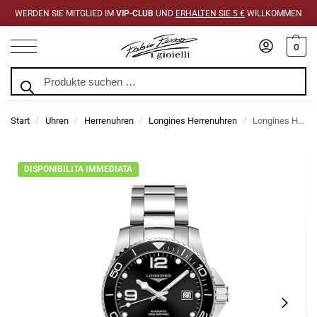
WERDEN SIE MITGLIED IM
VIP-CLUB
UND
ERHALTEN SIE 5 €
WILLKOMMEN
0
Suchen
Start
Uhren
Herrenuhren
Longines Herrenuhren
Longines Hydroconquest Schwarz Automatik 41 mm Uhr
/
/
/
/
DISPONIBILITA IMMEDIATA