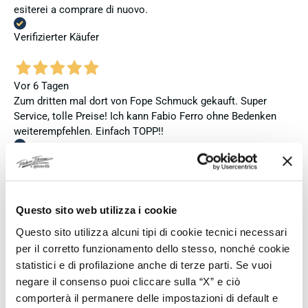
esiterei a comprare di nuovo.
Verifizierter Käufer
Vor 6 Tagen
Zum dritten mal dort von Fope Schmuck gekauft. Super
Service, tolle Preise! Ich kann Fabio Ferro ohne Bedenken
weiterempfehlen. Einfach TOPP!!
Verifizierter Käufer
Vor 6 Tagen
Questo sito web utilizza i cookie
Ich bin insgesamt mit meinem Kauf zufrieden. Die Uhr ist
Questo sito utilizza alcuni tipi di cookie tecnici necessari
neu, original und funktioniert einwandfrei. Besonders positiv
per il corretto funzionamento dello stesso, nonché cookie
hervorheben möchte ich den attraktiven Preis sowie den
statistici e di profilazione anche di terze parti. Se vuoi
vollständig ausgefüllten und abgestempelten internationalen
negare il consenso puoi cliccare sulla “X” e ciò
Seiko-Garantieschein. Der Versand war außerdem schnell.
comporterà il permanere delle impostazioni di default e
Dennoch vergebe ich 4 statt 5 Sterne, da die Lieferung nicht